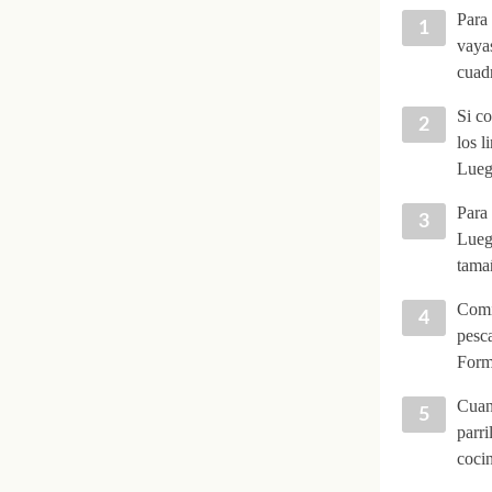
Para
vayas
cuadr
Si co
los l
Lueg
Para 
Lueg
tamañ
Comie
pesca
Forma
Cuand
parri
cocin