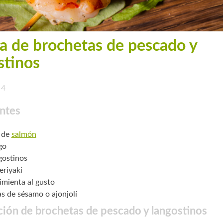
a de brochetas de pescado y
stinos
4
ntes
 de
salmón
go
gostinos
eriyaki
pimienta al gusto
as de sésamo o ajonjolí
ión de brochetas de pescado y langostinos