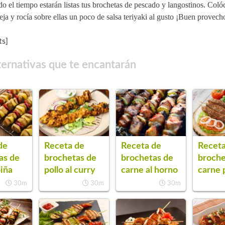
o el tiempo estarán listas tus brochetas de pescado y langostinos. Coló
ja y rocía sobre ellas un poco de salsa teriyaki al gusto ¡Buen provech
s]
ternativas que te encantarán
de
Receta de
Receta de
Receta
as de
brochetas de
brochetas de
broche
piña
pollo al curry
carne al horno
carne 
30m
30m
30m