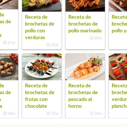
de
Receta de
Receta de
Receta
as de
brochetas de
brochetas de
broche
pollo con
pollo marinado
pollo y
s
verduras
40m
25m
35m
de
Receta de
Receta de
Receta
as de
brochetas de
brochetas de
broche
a
frutas con
pescado al
verdur
a
chocolate
horno
planch
30m
15m
30m