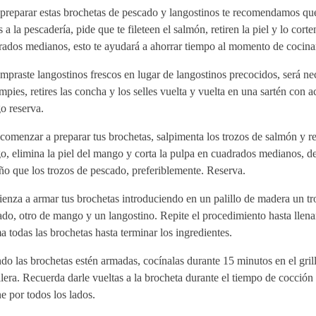
 preparar estas brochetas de pescado y langostinos te recomendamos q
 a la pescadería, pide que te fileteen el salmón, retiren la piel y lo corte
ados medianos, esto te ayudará a ahorrar tiempo al momento de cocinar 
mpraste langostinos frescos en lugar de langostinos precocidos, será ne
impies, retires las concha y los selles vuelta y vuelta en una sartén con ac
o reserva.
comenzar a preparar tus brochetas, salpimenta los trozos de salmón y re
o, elimina la piel del mango y corta la pulpa en cuadrados medianos, d
o que los trozos de pescado, preferiblemente. Reserva.
nza a armar tus brochetas introduciendo en un palillo de madera un tr
do, otro de mango y un langostino. Repite el procedimiento hasta llenar 
 todas las brochetas hasta terminar los ingredientes.
o las brochetas estén armadas, cocínalas durante 15 minutos en el gril
llera. Recuerda darle vueltas a la brocheta durante el tiempo de cocción
e por todos los lados.