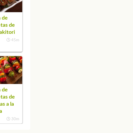
 de
tas de
akitori
45m
 de
tas de
as a la
a
30m