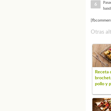
Pasad
bande
[fbcomment
Otras al
Receta 
brochet
pollo y 