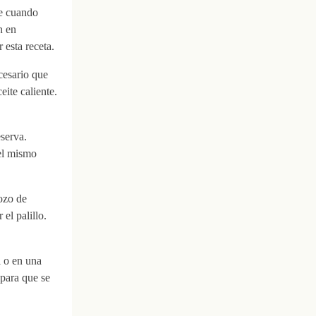
ue cuando
n en
esta receta.
cesario que
eite caliente.
serva.
el mismo
ozo de
el palillo.
l o en una
 para que se