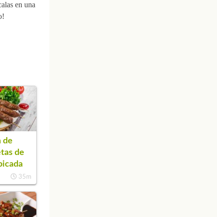
calas en una
o!
 de
tas de
picada
35m