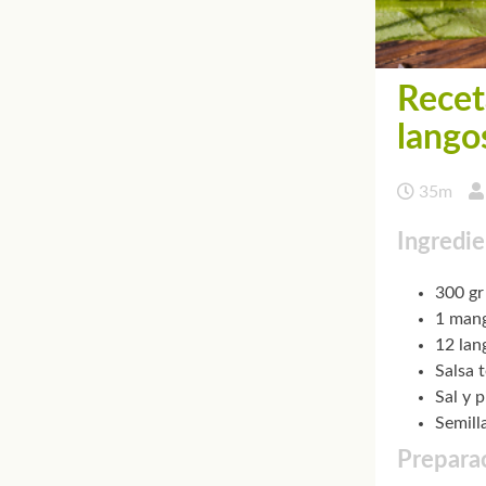
Recet
lango
35m
Ingredie
300 gr
1 man
12 lan
Salsa t
Sal y 
Semill
Preparac