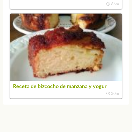
66m
Receta de bizcocho de manzana y yogur
30m