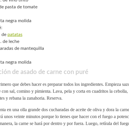
. de vino tinto
 de pasta de tomate
ta negra molida
é
:
. de
patatas
. de leche
aradas de mantequilla
ta negra molida
ión de asado de carne con puré
rimero que debes hacer es preparar todos los ingredientes. Empieza saz
 con sal, comino y pimienta. Lava, pela y corta en cuadritos la cebolla, 
es y rebana la zanahoria. Reserva.
nta en una olla grande dos cucharadas de aceite de oliva y dora la carne
rá unos veinte minutos porque lo tienes que hacer con el fuego a poten
manera, la carne se hará por dentro y por fuera. Luego, retírala del fueg