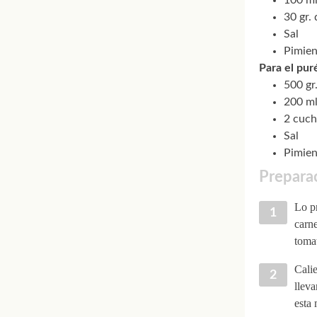
100 ml
30 gr.
Sal
Pimien
Para el pur
500 gr
200 ml
2 cuch
Sal
Pimien
Preparac
Lo p
carne
tomat
Calie
lleva
esta 