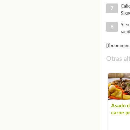
Calie
Sigue
Sirve
ramit
[fbcomment
Otras al
Asado d
carne p