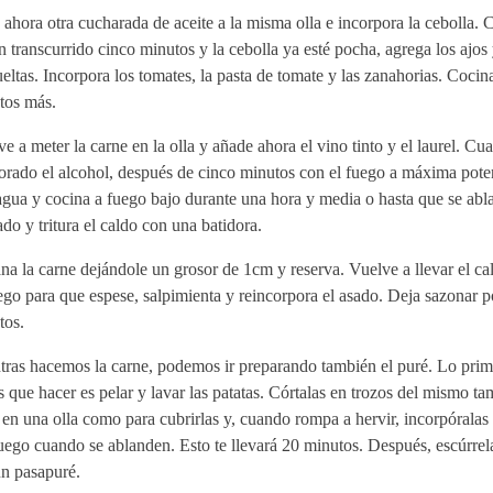
ahora otra cucharada de aceite a la misma olla e incorpora la cebolla.
 transcurrido cinco minutos y la cebolla ya esté pocha, agrega los ajos
eltas. Incorpora los tomates, la pasta de tomate y las zanahorias. Cocin
tos más.
e a meter la carne en la olla y añade ahora el vino tinto y el laurel. C
orado el alcohol, después de cinco minutos con el fuego a máxima pote
gua y cocina a fuego bajo durante una hora y media o hasta que se abl
ado y tritura el caldo con una batidora.
a la carne dejándole un grosor de 1cm y reserva. Vuelve a llevar el cal
ego para que espese, salpimienta y reincorpora el asado. Deja sazonar 
tos.
tras hacemos la carne, podemos ir preparando también el puré. Lo pri
s que hacer es pelar y lavar las patatas. Córtalas en trozos del mismo 
en una olla como para cubrirlas y, cuando rompa a hervir, incorpóralas y
uego cuando se ablanden. Esto te llevará 20 minutos. Después, escúrrel
un pasapuré.