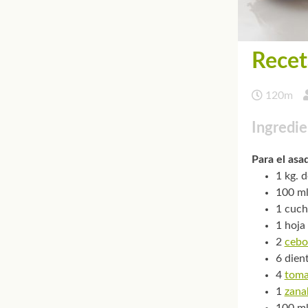
Recet
120m
Ingredie
Para el asa
1 kg. 
100 ml
1 cuch
1 hoja 
2
cebo
6 dien
4
toma
1
zana