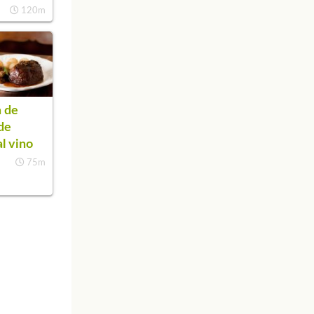
120m
 de
de
al vino
75m