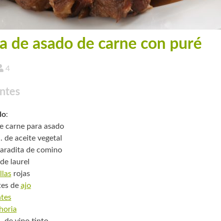
a de asado de carne con puré
4
ntes
do
:
de carne para asado
. de aceite vegetal
aradita de comino
de laurel
llas
rojas
tes de
ajo
tes
horia