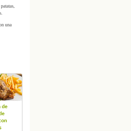
 patatas,
o.
con una
 de
de
con
s