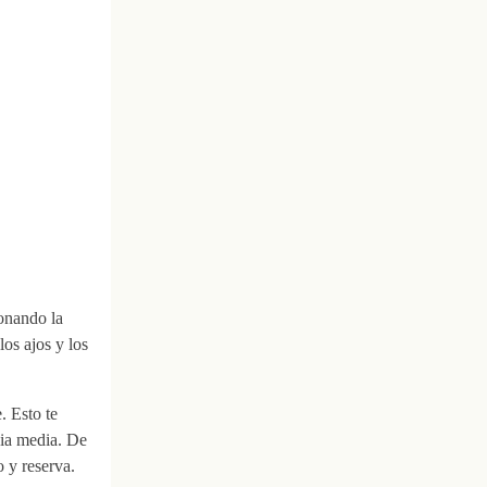
onando la
los ajos y los
. Esto te
cia media. De
o y reserva.