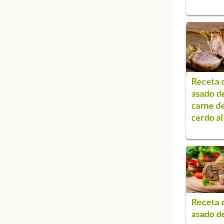
Receta 
asado d
carne d
cerdo al
Receta 
asado d