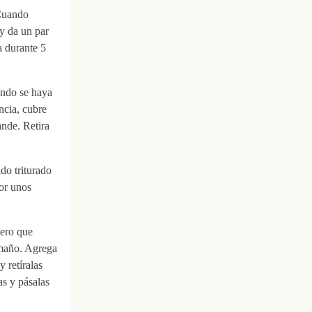
 Cuando
 y da un par
a durante 5
uando se haya
ncia, cubre
ande. Retira
do triturado
por unos
mero que
tamaño. Agrega
 retíralas
as y pásalas