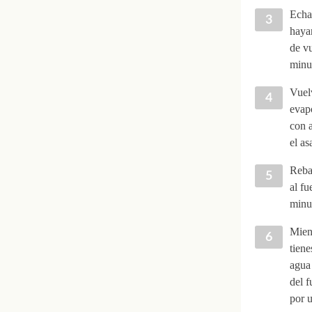
Echa 
hayan
de vu
minu
Vuelv
evap
con a
el as
Reban
al fu
minu
Mien
tiene
agua 
del f
por 