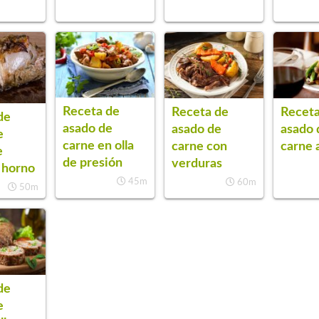
Receta de
Receta de
Receta
de
asado de
asado de
asado 
e
carne en olla
carne con
carne 
e
de presión
verduras
 horno
45m
60m
50m
de
e