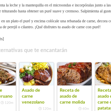
nta la leche y la mantequilla en el microondas e incorpóralas junto a las
 triturando hasta obtener un puré suave y cremoso. Salpimienta al gust
 en un plato el puré y encima colócale una rebanada de carne, decora 
a de perejil o cilantro. ¡Qué disfrutes tu asado de carne con puré!
s]
ternativas que te encantarán
e
Asado de
Receta
Receta de
eruano
carne
asado 
asado de
venezolano
carne 
carne molida
120m
patata
120m
60m