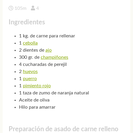
105m
4
Ingredientes
1 kg. de carne para rellenar
1
cebolla
2 dientes de
ajo
300 gr. de
champiñones
4 cucharadas de perejil
2
huevos
1
puerro
1
pimiento rojo
1 taza de zumo de naranja natural
Aceite de oliva
Hilo para amarrar
Preparación de asado de carne relleno