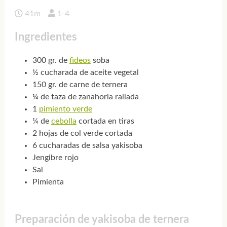
41m
1-4
Ingredientes
300 gr. de
fideos
soba
½ cucharada de aceite vegetal
150 gr. de carne de ternera
¼ de taza de zanahoria rallada
1
pimiento verde
¼ de
cebolla
cortada en tiras
2 hojas de col verde cortada
6 cucharadas de salsa yakisoba
Jengibre rojo
Sal
Pimienta
Preparación de yakisoba de ternera