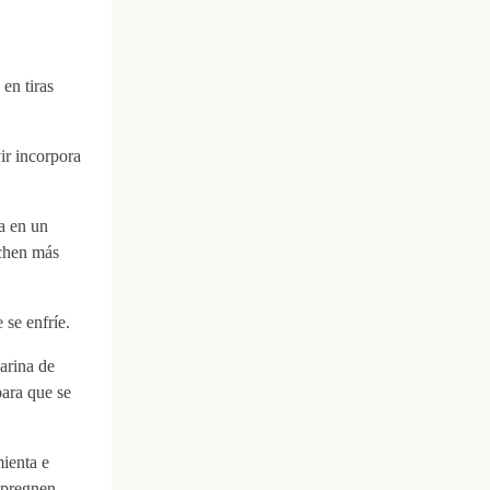
 en tiras
ir incorpora
a en un
ochen más
 se enfríe.
harina de
para que se
mienta e
mpregnen