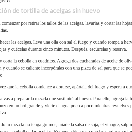
gusto
ión de tortilla de acelgas sin huevo
 comenzar por retirar los tallos de las acelgas, lavarlas y cortar las hojas
adas.
hacer las acelgas, lleva una olla con sal al fuego y cuando rompa a herv
ojas y cuécelas durante cinco minutos. Después, escúrrelas y reserva.
y corta la cebolla en cuadritos. Agrega dos cucharadas de aceite de oliv
n y cuando se caliente incorpóralas con una pizca de sal para que se p
o.
ez que la cebolla comience a dorarse, apártala del fuego y espera a que
 vas a preparar la mezcla que sustituirá al huevo. Para ello, agrega la 
nzo en un bol grande y vierte el agua poco a poco mientras revuelves 
lva.
o tu mezcla no tenga grumos, añade la salsa de soja, el vinagre, salpi
pora la cebolla y las acelgas. Remueve bien para que las verduras se i