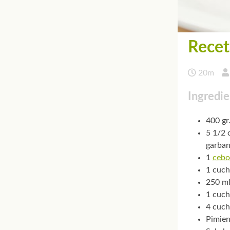
Recet
20m
Ingredie
400 gr
5 1/2 
garba
1
cebo
1 cuch
250 ml
1 cuch
4 cuch
Pimien