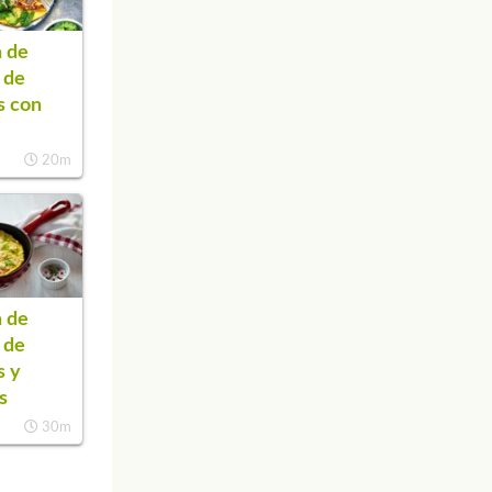
 de
a de
s con
20m
 de
a de
s y
s
30m