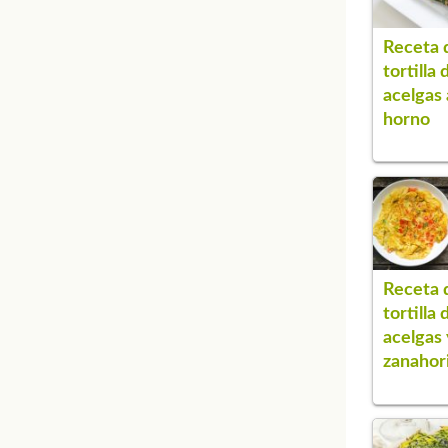
Receta 
tortilla 
acelgas 
horno
Receta 
tortilla 
acelgas 
zanahor