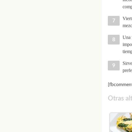
comp
Viert
mezcl
Una v
impor
tiem
Sirve
prefe
[fbcomment
Otras al