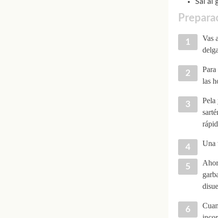
Sal al 
Preparac
Vas a
delg
Para 
las h
Pela 
sarté
rápid
Una v
Ahora
garba
disue
Cuand
incor