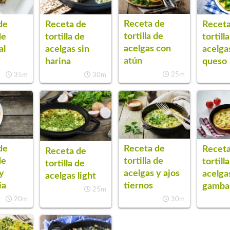
Receta de
de
Receta de
Receta
tortilla de
de
tortilla de
tortill
acelgas con
al
acelgas sin
acelga
atún
harina
queso
25m
35m
30m
de
Receta de
Receta
Receta de
de
tortilla de
tortill
tortilla de
y
acelgas y ajos
acelga
acelgas light
ia
tiernos
gamba
25m
20m
30m