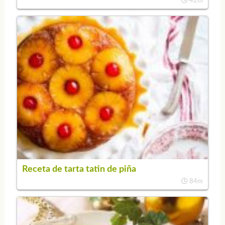
42m
Receta de tarta tatin de piña
84m