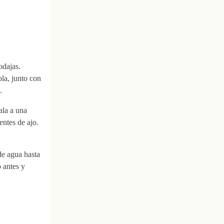
odajas.
la, junto con
.
ala a una
entes de ajo.
 de agua hasta
 antes y