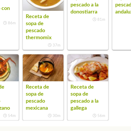
pescado a la
pesca
 con
donostiarra
andalu
Receta de
81m
sopa de
86m
pescado
thermomix
37m
de
Receta de
Receta de
sopa de
sopa de
o
pescado
pescado a la
zano
mexicana
gallega
54m
30m
56m