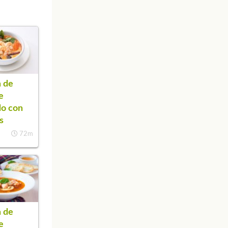
 de
e
do con
s
72m
 de
e