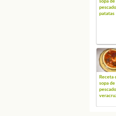
sopa de
pescado
patatas
Receta 
sopa de
pescad
veracru