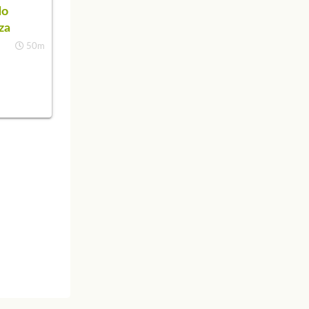
do
za
50m