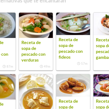
ternativas que te encantarán
Receta de
Receta
de
Receta de
sopa de
sopa d
sopa de
pescado con
pesca
 con
pescado con
fideos
gamba
verduras
57m
87m
49m
Receta de
Receta
de
sopa de
sopa d