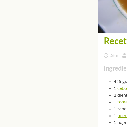
Recet
36m
Ingredie
425 gr
1
cebo
2 dien
1
toma
1 zana
1
puer
1 hoja 