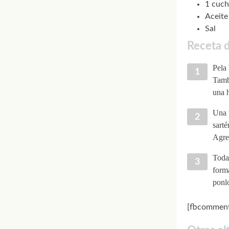
1 cuch
Aceite
Sal
Receta 
Pela 
Tambi
una h
Una v
sarté
Agre
Toda 
form
ponlo
[fbcomment