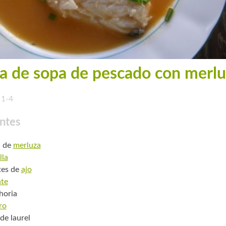
a de sopa de pescado con merl
1-4
ntes
. de
merluza
lla
tes de
ajo
te
horia
ro
de laurel