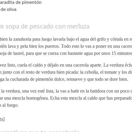
aradita de pimentón
 de oliva
de sopa de pescado con merluza
bien la zanahoria para luego lavarla bajo el agua del grifo y córtala en r
én lava y pela bien los puerros. Todo esto lo vas a poner en una cacero
oja de laurel, para que se cueza con bastante agua por unos 15 minutos
ez listo, cuela el caldo y déjalo en una cacerola aparte. La verdura éch
n junto con el resto de verdura bien picada: la cebolla, el tomate y los di
ga la cucharada de pimentón dulce, remueve y que todo se dore bien.
la verdura, una vez esté lista, la vas a batir en la batidora con un poco
ar una mezcla homogénea. Echa esta mezcla al caldo que has preparado
 al fuego.
s]