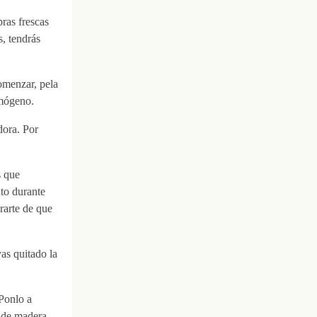
ras frescas
s, tendrás
comenzar, pela
imógeno.
dora. Por
s que
nto durante
rarte de que
as quitado la
 Ponlo a
 de madera