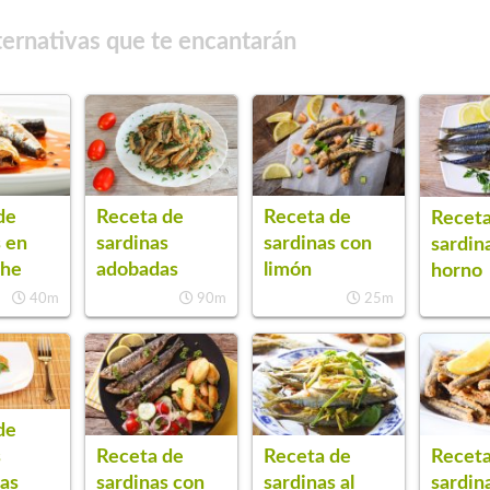
ternativas que te encantarán
de
Receta de
Receta de
Receta
s en
sardinas
sardinas con
sardina
che
adobadas
limón
horno
40m
90m
25m
de
s
Receta de
Receta de
Receta
as
sardinas con
sardinas al
sardina