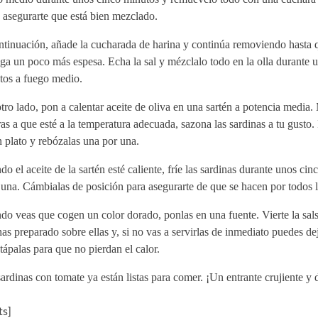
 asegurarte que está bien mezclado.
tinuación, añade la cucharada de harina y continúa removiendo hasta q
ga un poco más espesa. Echa la sal y mézclalo todo en la olla durante 
tos a fuego medio.
tro lado, pon a calentar aceite de oliva en una sartén a potencia media.
as a que esté a la temperatura adecuada, sazona las sardinas a tu gusto.
 plato y rebózalas una por una.
o el aceite de la sartén esté caliente, fríe las sardinas durante unos ci
una. Cámbialas de posición para asegurarte de que se hacen por todos l
o veas que cogen un color dorado, ponlas en una fuente. Vierte la sal
as preparado sobre ellas y, si no vas a servirlas de inmediato puedes de
tápalas para que no pierdan el calor.
ardinas con tomate ya están listas para comer. ¡Un entrante crujiente y 
s]