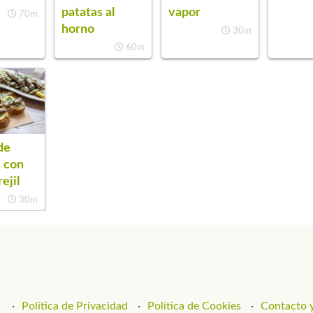
patatas al
vapor
70m
horno
30m
60m
de
s con
ejil
30m
Política de Privacidad
Política de Cookies
Contacto y