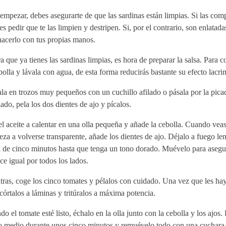
empezar, debes asegurarte de que las sardinas están limpias. Si las comp
s pedir que te las limpien y destripen. Si, por el contrario, son enlatada
hacerlo con tus propias manos.
 que ya tienes las sardinas limpias, es hora de preparar la salsa. Para 
bolla y lávala con agua, de esta forma reducirás bastante su efecto lacr
la en trozos muy pequeños con un cuchillo afilado o pásala por la pica
lado, pela los dos dientes de ajo y pícalos.
l aceite a calentar en una olla pequeña y añade la cebolla. Cuando vea
za a volverse transparente, añade los dientes de ajo. Déjalo a fuego le
a de cinco minutos hasta que tenga un tono dorado. Muévelo para asegu
ce igual por todos los lados.
ras, coge los cinco tomates y pélalos con cuidado. Una vez que les hay
 córtalos a láminas y tritúralos a máxima potencia.
o el tomate esté listo, échalo en la olla junto con la cebolla y los ajos.
o medio durante unos cinco minutos y remuévelo todo con una cuchara