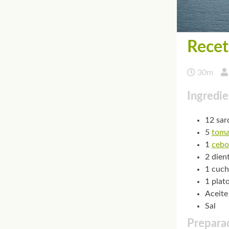
Recet
30m
Ingredie
12 sar
5
toma
1
cebo
2 dien
1 cuch
1 plat
Aceite
Sal
Preparac