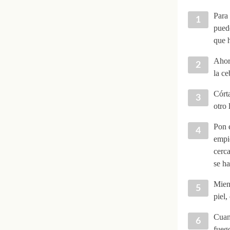
Para 
puede
que 
Ahora
la ce
Córta
otro 
Pon e
empie
cerc
se ha
Mient
piel,
Cuand
fueg