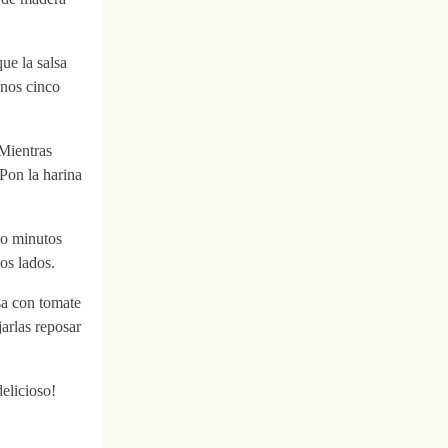
ue la salsa
unos cinco
 Mientras
 Pon la harina
nco minutos
os lados.
sa con tomate
jarlas reposar
delicioso!