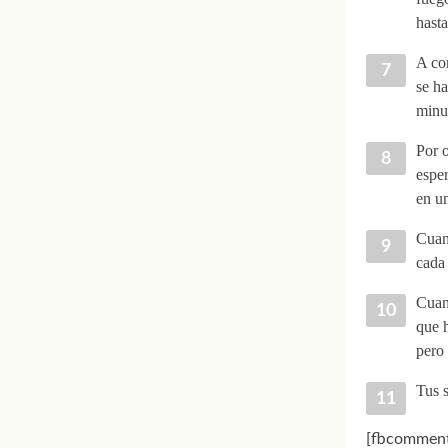
hasta
A con
se ha
minu
Por o
esper
en un
Cuand
cada 
Cuand
que h
pero 
Tus s
[fbcomment