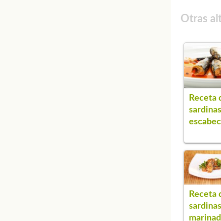
Otras al
Receta 
sardina
escabe
Receta 
sardina
marinad