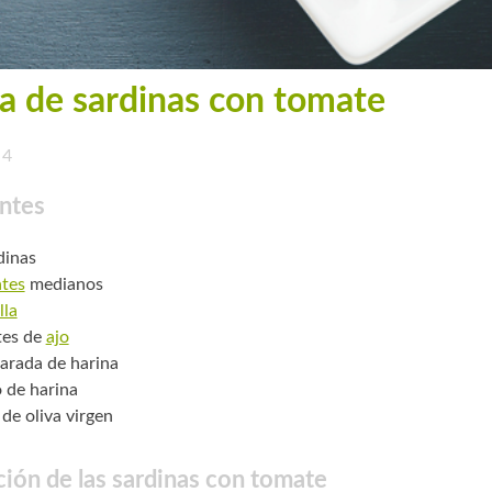
a de sardinas con tomate
4
ntes
dinas
tes
medianos
lla
tes de
ajo
arada de harina
o de harina
 de oliva virgen
ión de las sardinas con tomate