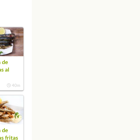
 de
s al
40m
 de
s fritas