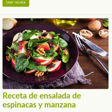
Leer receta
Receta de ensalada de
espinacas y manzana