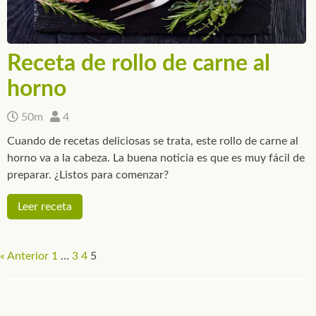
Receta de rollo de carne al
horno
50m
4
Cuando de recetas deliciosas se trata, este rollo de carne al
horno va a la cabeza. La buena noticia es que es muy fácil de
preparar. ¿Listos para comenzar?
Leer receta
« Anterior
1
…
3
4
5