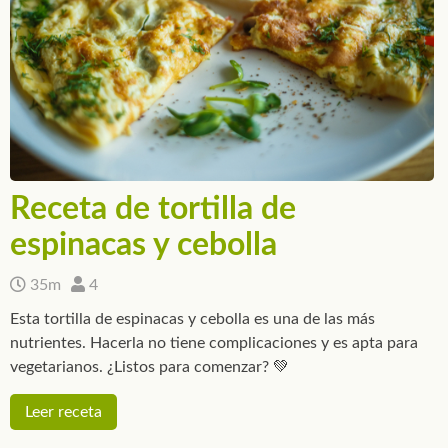
Receta de tortilla de
espinacas y cebolla
35m
4
Esta tortilla de espinacas y cebolla es una de las más
nutrientes. Hacerla no tiene complicaciones y es apta para
vegetarianos. ¿Listos para comenzar? 💚
Leer receta