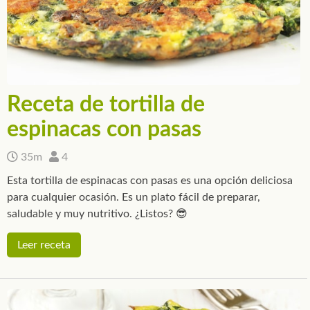
Receta de tortilla de
espinacas con pasas
35m
4
Esta tortilla de espinacas con pasas es una opción deliciosa
para cualquier ocasión. Es un plato fácil de preparar,
saludable y muy nutritivo. ¿Listos? 😎
Leer receta