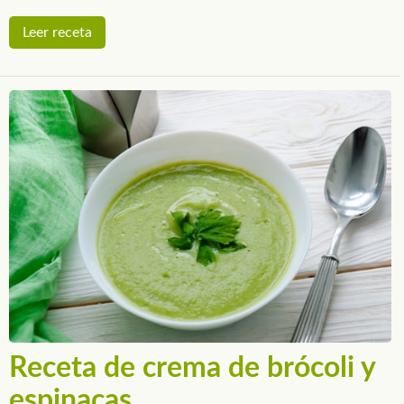
Leer receta
Receta de crema de brócoli y
espinacas