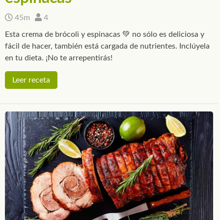
45m
4
Esta crema de brócoli y espinacas 💚 no sólo es deliciosa y
fácil de hacer, también está cargada de nutrientes. Inclúyela
en tu dieta. ¡No te arrepentirás!
Leer receta