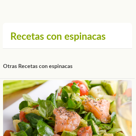
Recetas con espinacas
Otras Recetas con espinacas