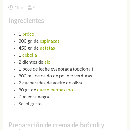
45m
4
Ingredientes
1
brócoli
300 gr. de
espinacas
450 gr. de
patatas
1
cebolla
2 dientes de
ajo
1 bote de leche evaporada (opcional)
800 ml. de caldo de pollo o verduras
2 cucharadas de aceite de oliva
80 gr. de
queso parmesano
Pimienta negra
Sal al gusto
Preparación de crema de brócoli y