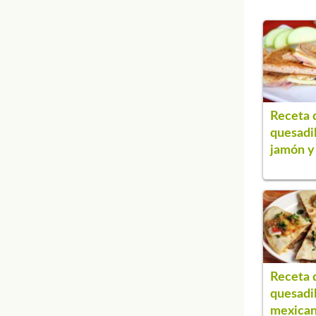
Receta 
quesadil
jamón y
Receta 
quesadil
mexica