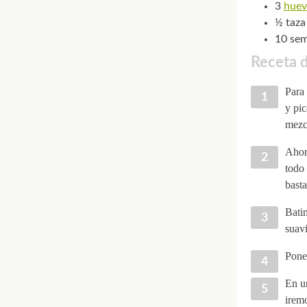
3
huev
½ taza
10 sem
Receta d
Para 
y pi
mezc
Ahora
todo 
basta
Bati
suavi
Poned
En un
iremo