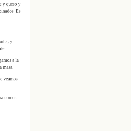
e y queso y
binados. Es
illa, y
de.
egamos a la
la masa.
ue veamos
ra comer.