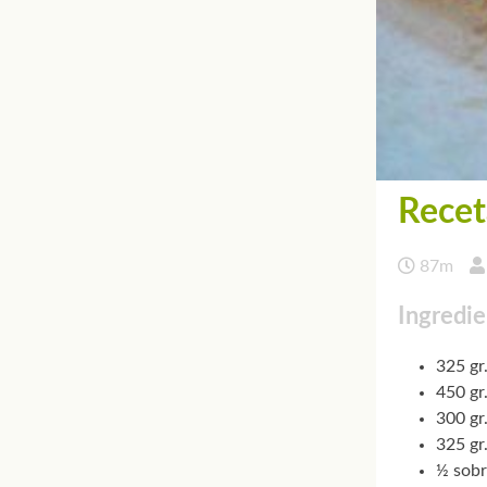
Recet
87m
Ingredie
325 gr
450 gr
300 gr
325 gr
½ sobr