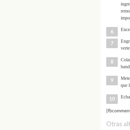
ingr
remo
impo
Ence
Engr
verte
Colam
bande
Mete
que l
Echam
[fbcomment
Otras al