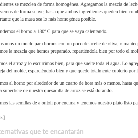
edientes se mezclen de forma homogénea. Agregamos la mezcla de lech
vemos de forma suave, hasta que ambos ingredientes queden bien com
rtante que la masa sea lo más homogénea posible.
ndemos el horno a 180º C para que se vaya calentando.
asamos un molde para hornos con un poco de aceite de oliva, o mantequ
mos la mezcla que hemos preparado, repartiéndola bien por todo el mol
os el arroz y lo escurrimos bien, para que suelte toda el agua. Lo agr
ja del molde, esparciéndolo bien y que quede totalmente cubierto por 
mos al horno por alrededor de un cuarto de hora más o menos, hasta q
a superficie de nuestra quesadilla de arroz se está dorando.
os las semillas de ajonjolí por encima y tenemos nuestro plato listo pa
s]
ternativas que te encantarán