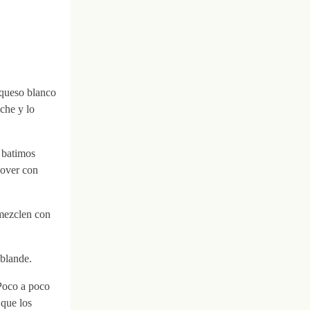
l queso blanco
che y lo
 batimos
mover con
 mezclen con
ablande.
 Poco a poco
 que los