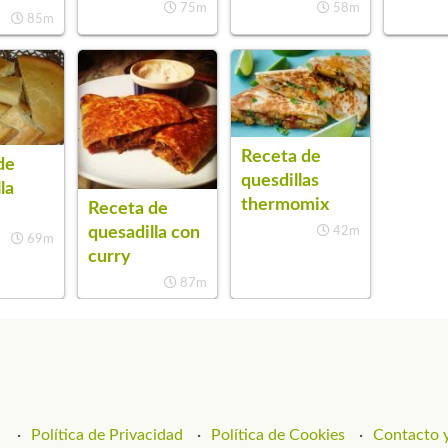
75m
58m
85m
Receta de
de
quesdillas
la
thermomix
Receta de
quesadilla con
42m
69m
curry
87m
Política de Privacidad
Política de Cookies
Contacto y