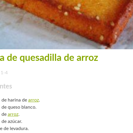
a de quesadilla de arroz
1-4
ntes
. de harina de
arroz
.
. de queso blanco.
. de
arroz
.
. de azúcar.
e de levadura.