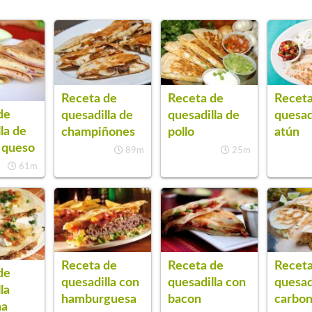
Receta de
Receta de
Receta
de
quesadilla de
quesadilla de
quesad
la de
champiñones
pollo
atún
 queso
89m
25m
61m
Receta de
Receta de
Receta
de
quesadilla con
quesadilla con
quesadi
la
hamburguesa
bacon
carbon
na