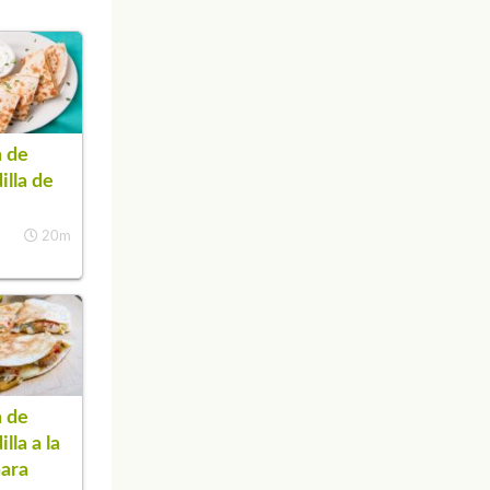
 de
illa de
20m
 de
lla a la
ara