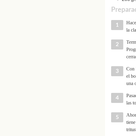
Preparac
Hacer
la cl
Termi
Prog
cerra
Con l
el bo
una o
Pasad
las t
Ahora
tiene
tritu