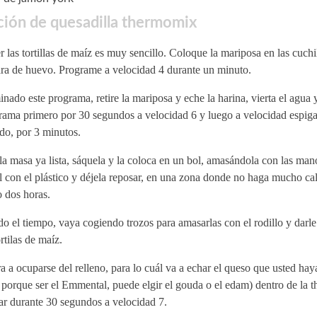
ión de quesadilla thermomix
 las tortillas de maíz es muy sencillo. Coloque la mariposa en las cuchil
ara de huevo. Programe a velocidad 4 durante un minuto.
nado este programa, retire la mariposa y eche la harina, vierta el agua y
rama primero por 30 segundos a velocidad 6 y luego a velocidad espiga
do, por 3 minutos.
a masa ya lista, sáquela y la coloca en un bol, amasándola con las ma
l con el plástico y déjela reposar, en una zona donde no haga mucho cal
 dos horas.
o el tiempo, vaya cogiendo trozos para amasarlas con el rodillo y darle
ortilas de maíz.
 a ocuparse del relleno, para lo cuál va a echar el queso que usted hay
 porque ser el Emmental, puede elgir el gouda o el edam) dentro de la
rar durante 30 segundos a velocidad 7.