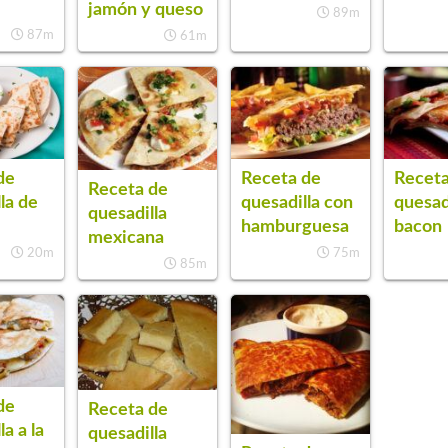
jamón y queso
89m
87m
61m
de
Receta de
Receta
Receta de
la de
quesadilla con
quesad
quesadilla
hamburguesa
bacon
mexicana
20m
75m
85m
de
Receta de
la a la
quesadilla