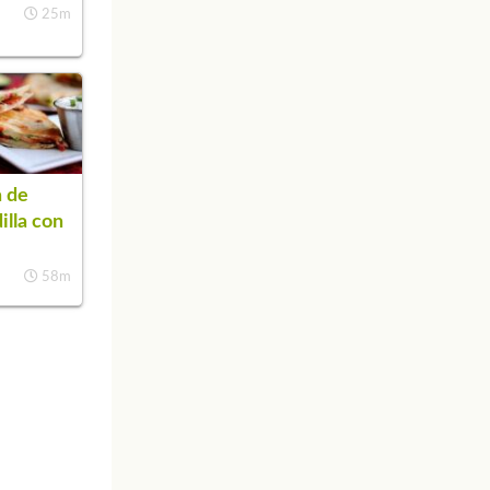
25m
 de
illa con
58m