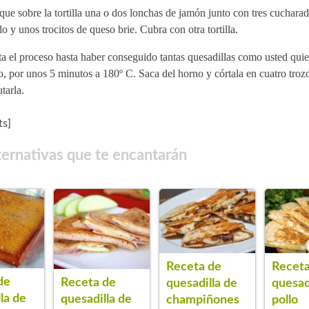
ue sobre la tortilla una o dos lonchas de jamón junto con tres cuchara
do y unos trocitos de queso brie. Cubra con otra tortilla.
a el proceso hasta haber conseguido tantas quesadillas como usted quie
, por unos 5 minutos a 180º C. Saca del horno y córtala en cuatro troz
utarla.
s]
ternativas que te encantarán
Receta de
Receta
de
Receta de
quesadilla de
quesad
la de
quesadilla de
champiñones
pollo