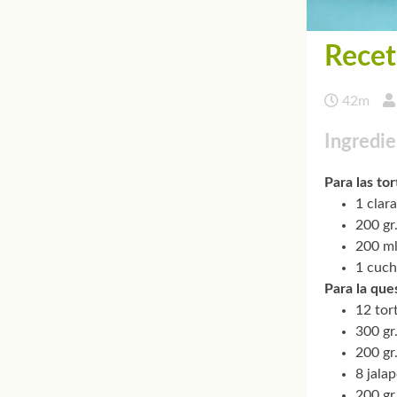
Recet
42m
Ingredie
Para las tor
1 clar
200 gr
200 ml
1 cuch
Para la ques
12 tort
300 gr
200 gr
8 jala
200 gr