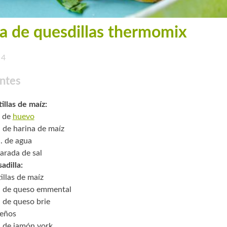
a de quesdillas thermomix
4
ntes
tillas de maíz:
a de
huevo
. de harina de maíz
. de agua
arada de sal
adilla:
illas de maíz
. de queso emmental
. de queso brie
peños
. de jamón york