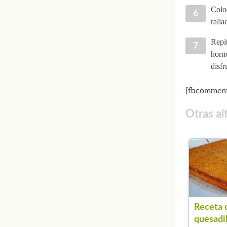
Coloq
ralla
Repit
horno
disfr
[fbcomment
Otras al
Receta 
quesadil