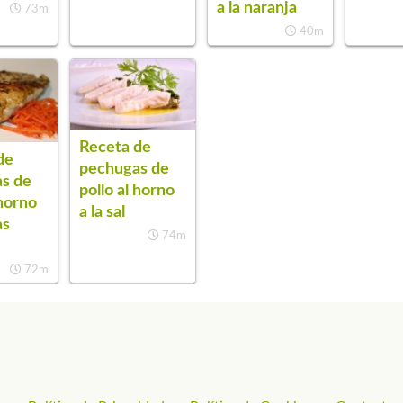
a la naranja
73m
40m
Receta de
de
pechugas de
s de
pollo al horno
 horno
a la sal
as
74m
72m