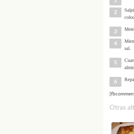
Salpi
coloc
Mete 
Mient
sal.
Cuand
almi
Repar
[fbcomment
Otras al