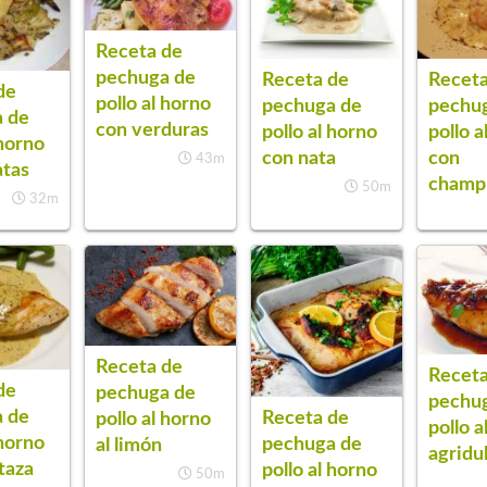
Receta de
pechuga de
Receta
Receta de
de
pollo al horno
pechu
pechuga de
 de
con verduras
pollo a
pollo al horno
 horno
con
con nata
43m
atas
champ
50m
32m
Receta de
Receta
de
pechuga de
pechu
 de
Receta de
pollo al horno
pollo a
 horno
pechuga de
al limón
agridu
taza
pollo al horno
50m