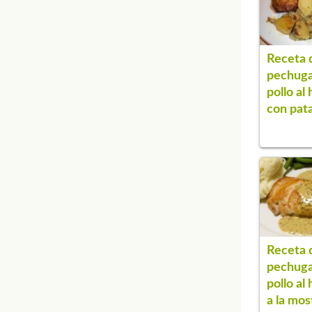
Receta 
pechuga
pollo al
con pat
Receta 
pechuga
pollo al
a la mos