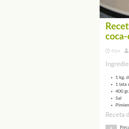
Recet
coca-
41m
Ingredie
1 kg. 
1 lata
400 gr
Sal
Pimien
Receta d
Preca