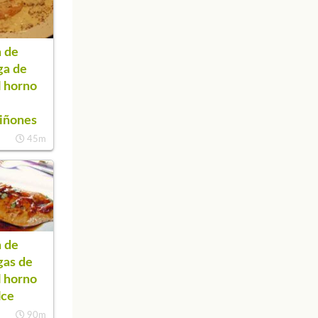
 de
ga de
l horno
iñones
45m
 de
gas de
l horno
lce
90m