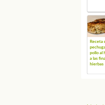
Receta 
pechuga
pollo al
a las fin
hierbas