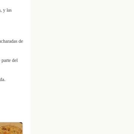
, y las
ucharadas de
 parte del
da.