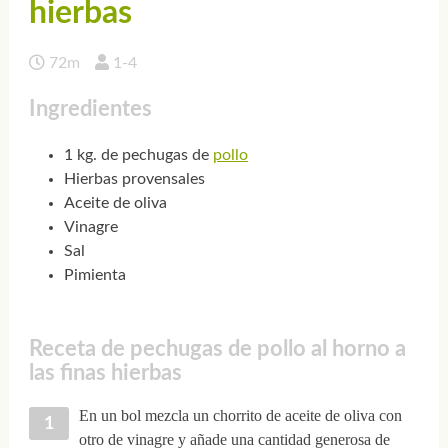
hierbas
72m
1-4
Ingredientes
1 kg. de pechugas de
pollo
Hierbas provensales
Aceite de oliva
Vinagre
Sal
Pimienta
Receta de pechugas de pollo al horno a
las finas hierbas
En un bol mezcla un chorrito de aceite de oliva con
otro de vinagre y añade una cantidad generosa de