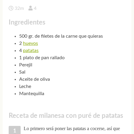
32m
4
Ingredientes
500 gr. de filetes de la carne que quieras
2
huevos
4
patatas
1 plato de pan rallado
Perejil
Sal
Aceite de oliva
Leche
Mantequilla
Receta de milanesa con puré de patatas
Lo primero será poner las patatas a cocerse, así que