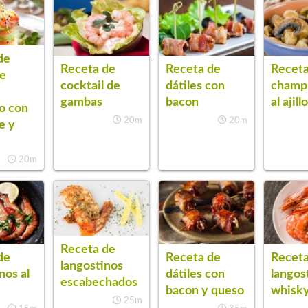
de
Receta de
Receta de
Receta
de
cocktail de
dátiles con
champ
gambas
bacon
al ajill
o con
20m
20m
e y
20m
Receta de
de
Receta de
Receta
langostinos
nos al
dátiles con
langos
escabechados
bacon y queso
whisk
25m