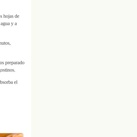
s hojas de
 agua y a
nutos,
mos preparado
gostinos.
bsorba el