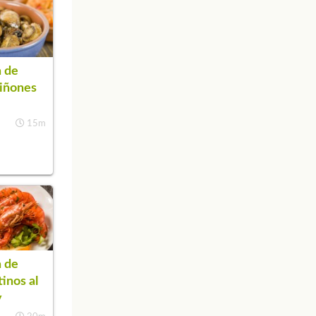
 de
iñones
o
15m
 de
tinos al
y