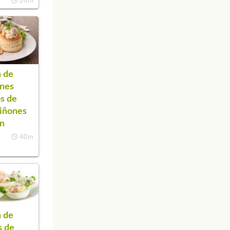
20m
 de
anes
os de
iñones
ón
40m
 de
s de