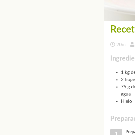
Recet
20m
Ingredie
1 kg d
2 hojas
75 g de
agua
Hielo
Preparac
Prepa