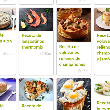
15m
35m
de
Receta de
Receta
n ajo y
langostinos
volov
Receta de
thermomix
rellen
volovanes
champ
20m
40m
rellenos de
y jam
champiñones
45m
Receta
de
Receta de
huevo