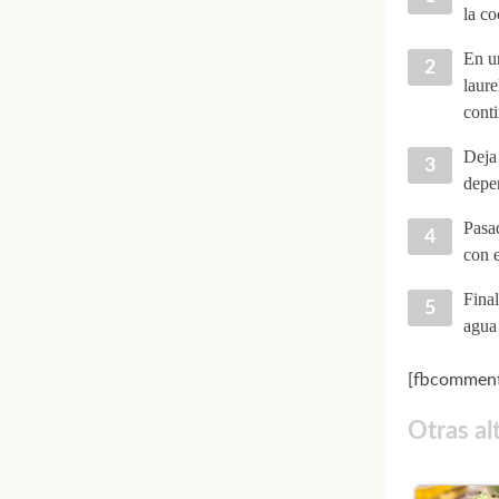
la co
En un
laure
conti
Deja 
depe
Pasad
con e
Final
agua 
[fbcomment
Otras al