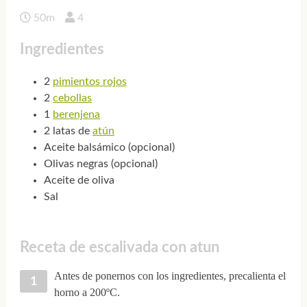
50m
4
Ingredientes
2
pimientos rojos
2
cebollas
1
berenjena
2 latas de
atún
Aceite balsámico (opcional)
Olivas negras (opcional)
Aceite de oliva
Sal
Receta de escalivada con atun
Antes de ponernos con los ingredientes, precalienta el
horno a 200ºC.