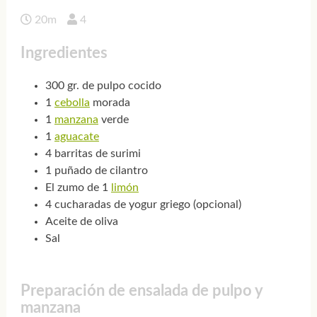
20m
4
Ingredientes
300 gr. de pulpo cocido
1
cebolla
morada
1
manzana
verde
1
aguacate
4 barritas de surimi
1 puñado de cilantro
El zumo de 1
limón
4 cucharadas de yogur griego (opcional)
Aceite de oliva
Sal
Preparación de ensalada de pulpo y
manzana