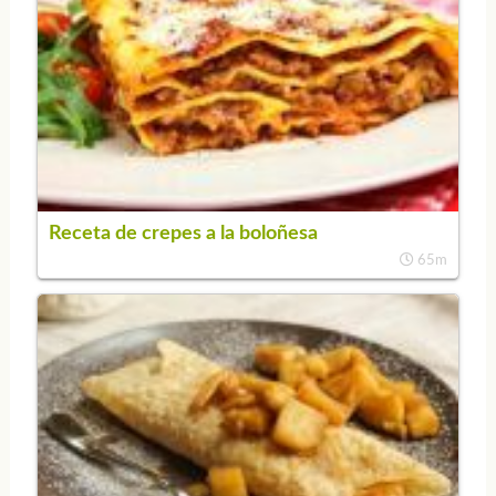
Receta de crepes a la boloñesa
65m