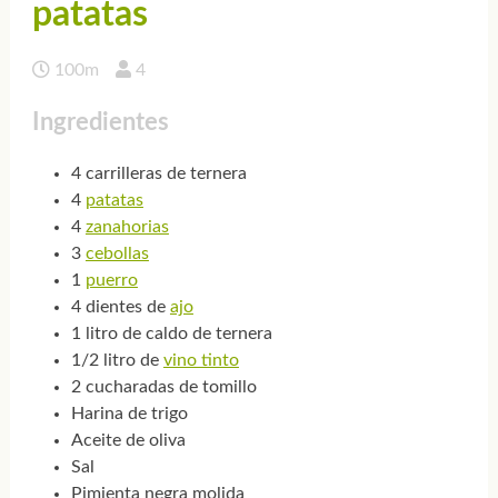
patatas
100m
4
Ingredientes
4 carrilleras de ternera
4
patatas
4
zanahorias
3
cebollas
1
puerro
4 dientes de
ajo
1 litro de caldo de ternera
1/2 litro de
vino tinto
2 cucharadas de tomillo
Harina de trigo
Aceite de oliva
Sal
Pimienta negra molida