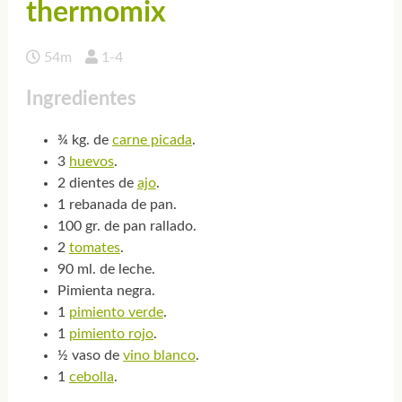
thermomix
54m
1-4
Ingredientes
¾ kg. de
carne picada
.
3
huevos
.
2 dientes de
ajo
.
1 rebanada de pan.
100 gr. de pan rallado.
2
tomates
.
90 ml. de leche.
Pimienta negra.
1
pimiento verde
.
1
pimiento rojo
.
½ vaso de
vino blanco
.
1
cebolla
.