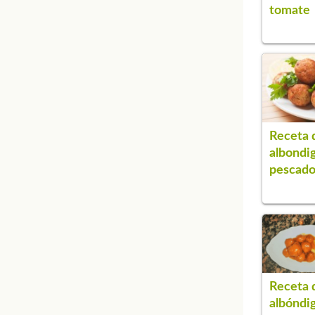
tomate
Receta 
albondi
pescad
Receta 
albóndig