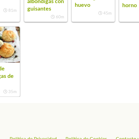
albóndigas con
huevo
horno
guisantes
81m
45m
60m
de
gas de
35m