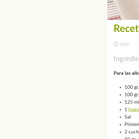
Recet
60m
Ingredie
Para las al
100 gr
100 gr
125 ml
1
huev
Sal
Pimien
2 cuch