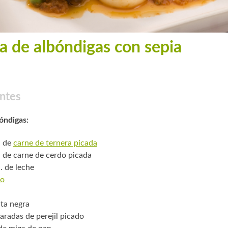
a de albóndigas con sepia
ntes
bóndigas:
. de
carne de ternera picada
. de carne de cerdo picada
. de leche
o
ta negra
aradas de perejil picado