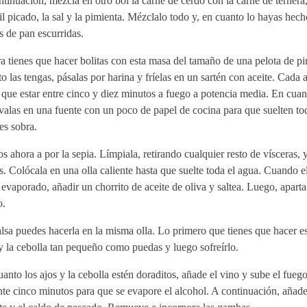
tinuación, mezcla en otro bol la carne de cerdo con la carne de ternera,
il picado, la sal y la pimienta. Mézclalo todo y, en cuanto lo hayas hech
 de pan escurridas.
 tienes que hacer bolitas con esta masa del tamaño de una pelota de p
o las tengas, pásalas por harina y fríelas en un sartén con aceite. Cada
 que estar entre cinco y diez minutos a fuego a potencia media. En cuan
valas en una fuente con un poco de papel de cocina para que suelten tod
es sobra.
 ahora a por la sepia. Límpiala, retirando cualquier resto de vísceras, y
. Colócala en una olla caliente hasta que suelte toda el agua. Cuando e
evaporado, añadir un chorrito de aceite de oliva y saltea. Luego, aparta 
o.
lsa puedes hacerla en la misma olla. Lo primero que tienes que hacer es
y la cebolla tan pequeño como puedas y luego sofreírlo.
anto los ajos y la cebolla estén doraditos, añade el vino y sube el fue
te cinco minutos para que se evapore el alcohol. A continuación, añade 