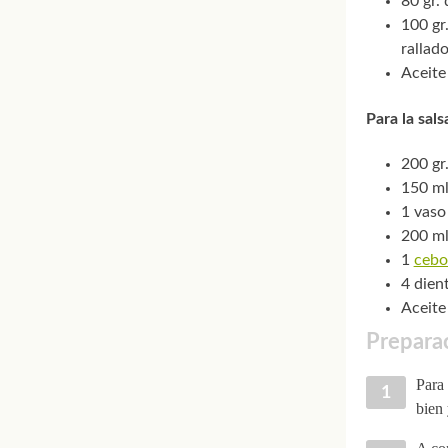
80 gr.
100 gr
rallad
Aceite
Para la sals
200 gr
150 ml
1 vaso
200 ml
1
cebo
4 dien
Aceite
Preparac
Para 
bien