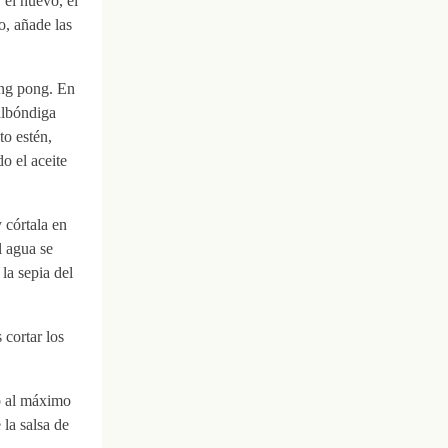
 el huevo, el
o, añade las
ing pong. En
 albóndiga
to estén,
o el aceite
 córtala en
l agua se
la sepia del
 cortar los
go al máximo
la salsa de