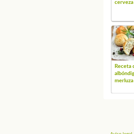
cerveza
Receta 
albóndi
merluza