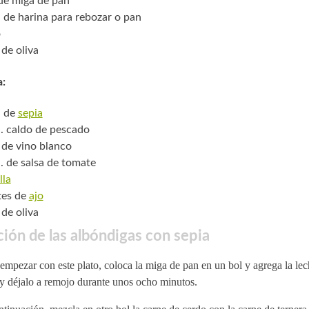
 de miga de pan
. de harina para rebozar o pan
o
 de oliva
a:
. de
sepia
. caldo de pescado
 de vino blanco
. de salsa de tomate
lla
tes de
ajo
 de oliva
ión de las albóndigas con sepia
empezar con este plato, coloca la miga de pan en un bol y agrega la le
 y déjalo a remojo durante unos ocho minutos.