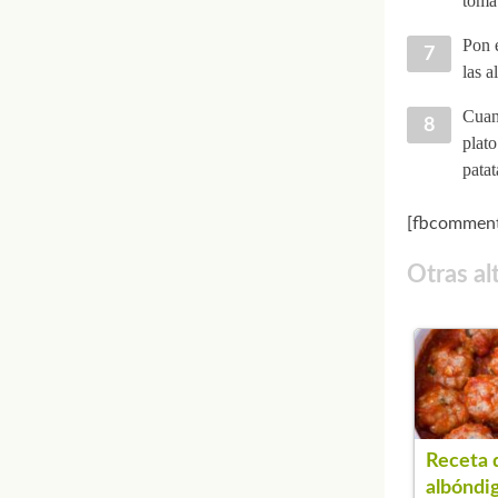
toma
Pon e
las a
Cuand
plato
patat
[fbcomment
Otras al
Receta 
albóndi