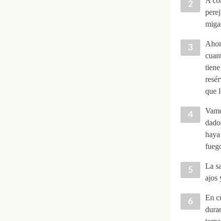
A con
perej
migas
Ahora
cuant
tiene
resér
que l
Vamos
dados
haya 
fueg
La sa
ajos 
En cu
duran