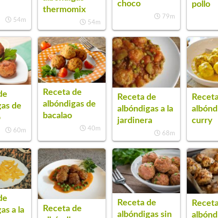
choco
pollo
thermomix
79m
54m
54m
Receta de
de
Receta de
Receta
albóndigas de
gas de
albóndigas a la
albónd
bacalao
o
jardinera
curry
40m
60m
68m
de
Receta de
Receta
Receta de
as a la
albóndigas sin
albónd