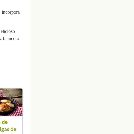
, incorpora
elicioso
oz blanco o
 de
igas de