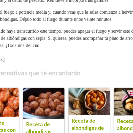
te y el caldo de pescado. Remueve e incorpora las gambas.
l fuego a potencia media y, cuando veas que la salsa comienza a hervir
lbóndigas. Déjalo todo al fuego durante unos veinte minutos.
o haya transcurrido este tiempo, puedes apagar el fuego y servir este d
 de albóndigas con sepia. Si quieres, puedes acompañar tu plato de arr
as. ¡Toda una delicia!
s]
ternativas que te encantarán
Receta de
Receta
de
Receta de
albóndigas de
albond
gas con
albóndigas