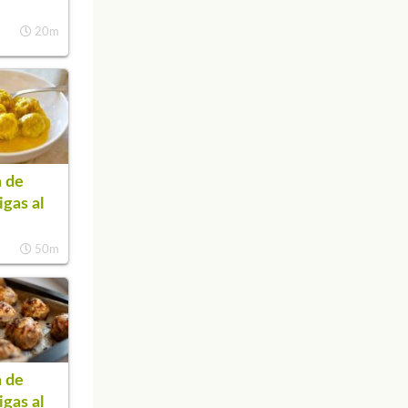
20m
 de
igas al
50m
 de
igas al