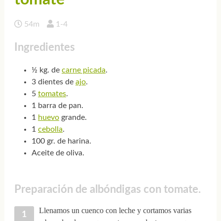
54m
1-4
Ingredientes
½ kg. de
carne picada
.
3 dientes de
ajo
.
5
tomates
.
1 barra de pan.
1
huevo
grande.
1
cebolla
.
100 gr. de harina.
Aceite de oliva.
Preparación de albóndigas con tomate.
Llenamos un cuenco con leche y cortamos varias