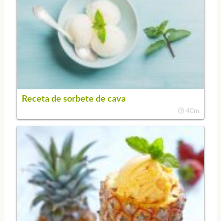
Receta de sorbete de cava
40m