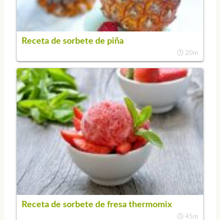
Receta de sorbete de piña
20m
Receta de sorbete de fresa thermomix
45m