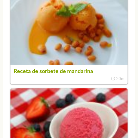
Receta de sorbete de mandarina
20m