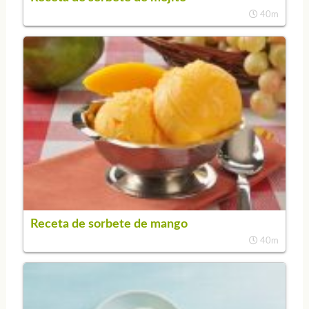
40m
Receta de sorbete de mango
40m