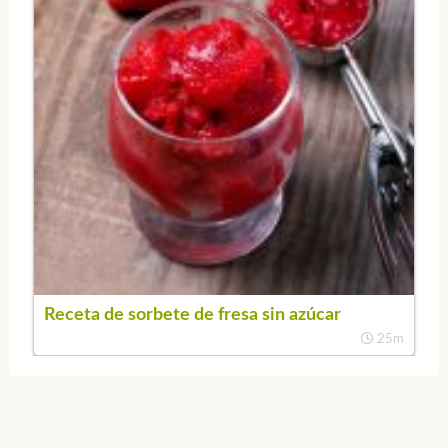
Receta de sorbete de fresa sin azúcar
25m