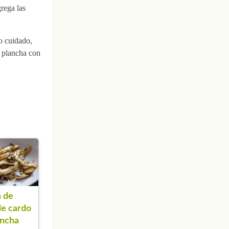
grega las
o cuidado,
a plancha con
 de
de cardo
ancha