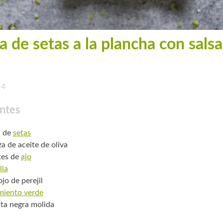
a de setas a la plancha con salsa
4
ntes
. de
setas
za de aceite de oliva
tes de
ajo
lla
jo de perejil
miento verde
ta negra molida