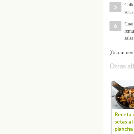
Calie
setas
Cuan
remue
sals
[fbcomment
Otras al
Receta 
setas a l
plancha