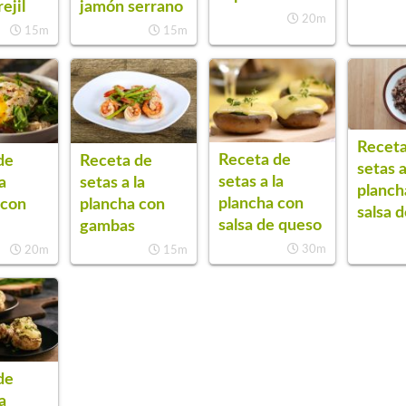
jamón serrano
ejil
20m
15m
15m
Receta
Receta de
de
Receta de
setas a
setas a la
a
setas a la
planch
plancha con
 con
plancha con
salsa d
salsa de queso
gambas
30m
20m
15m
de
a