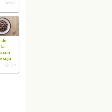
20m
 de
 la
a con
e soja
30m