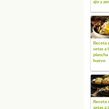
ajo y per
Receta 
setas a l
plancha
huevo
Receta 
setas a l