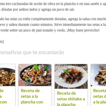
nta tres cucharadas de aceite de oliva en la plancha o en una sartén y a
, dóralas por ambos lados y agrega un poco de sal.
do las setas ya estén completamente doradas, agrega la salsa con much
ve y saltea durante cuatro minutos. Sirve inmediatamente tus setas a l
a verde sobre un poco de pan tostado y verás. ¡Muy buen provecho!
s]
ternativas que te encantarán
Receta de
Receta
de
Receta de
setas a la
setas 
a
setas shitake a
plancha con
a la pl
 con
la plancha