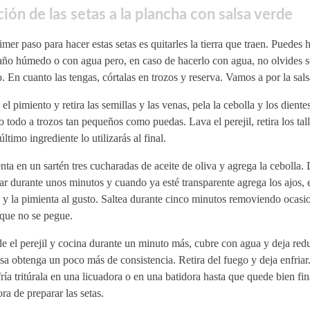
ión de las setas a la plancha con salsa verde
imer paso para hacer estas setas es quitarles la tierra que traen. Puedes 
año húmedo o con agua pero, en caso de hacerlo con agua, no olvides s
. En cuanto las tengas, córtalas en trozos y reserva. Vamos a por la sals
el pimiento y retira las semillas y las venas, pela la cebolla y los diente
o todo a trozos tan pequeños como puedas. Lava el perejil, retira los tall
último ingrediente lo utilizarás al final.
nta en un sartén tres cucharadas de aceite de oliva y agrega la cebolla. 
r durante unos minutos y cuando ya esté transparente agrega los ajos, 
l y la pimienta al gusto. Saltea durante cinco minutos removiendo ocas
 que no se pegue.
 el perejil y cocina durante un minuto más, cubre con agua y deja redu
lsa obtenga un poco más de consistencia. Retira del fuego y deja enfria
fría tritúrala en una licuadora o en una batidora hasta que quede bien fi
ra de preparar las setas.