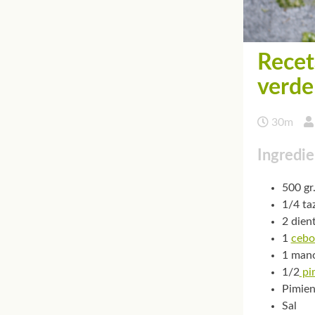
Recet
verde
30m
Ingredie
500 gr
1/4 ta
2 dien
1
cebo
1 mano
1/2
pi
Pimien
Sal