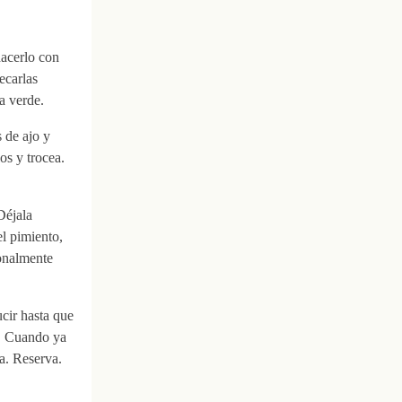
hacerlo con
ecarlas
a verde.
s de ajo y
os y trocea.
Déjala
el pimiento,
ionalmente
cir hasta que
r. Cuando ya
na. Reserva.