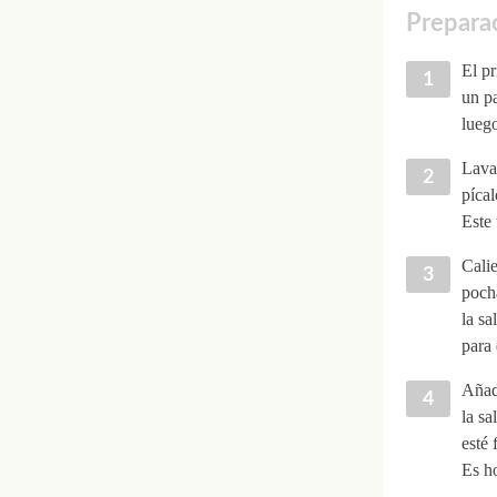
Preparac
El pr
un p
luego
Lava 
pícal
Este 
Calie
pocha
la sa
para
Añade
la sa
esté 
Es ho