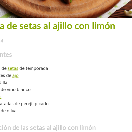
 de setas al ajillo con limón
4
ntes
. de
setas
de temporada
tes de
ajo
illa
 de vino blanco
n
aradas de perejil picado
 de oliva
ión de las setas al ajillo con limón