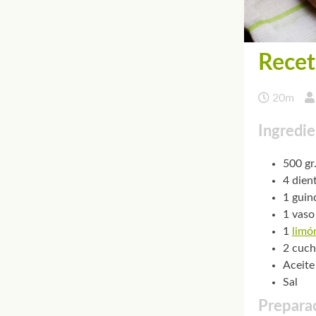
Receta
20m
Ingredie
500 gr
4 dien
1 guind
1 vaso
1
limó
2 cuch
Aceite
Sal
Preparac