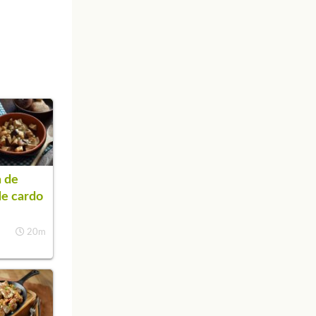
 de
de cardo
o
20m