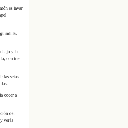
imón es lavar
apel
guindilla,
l ajo y la
do, con tres
 las setas.
adas.
ja cocer a
ación del
 y verás