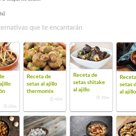
s]
ternativas que te encantarán
Receta de
Receta de
de
Receta
setas shitake
setas al ajillo
ajillo
setas 
al ajillo
thermomix
ón
al ajill
20m
40m
20m