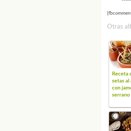
[fbcomment
Otras al
Receta 
setas al 
con jam
serrano