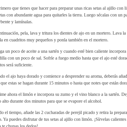
imero que tienes que hacer para preparar unas ricas setas al ajillo con l
etas con abundante agua para quitarles la tierra. Luego sécalas con un p
bente y lamínalas.
tinuación, pela, lava y tritura los dientes de ajo en un mortero. Lava la 
la en cuadritos muy pequeños y ponla también en el mortero.
a un poco de aceite a una sartén y cuando esté bien caliente incorpora e
illa con un poco de sal. Sofríe a fuego medio hasta que el ajo esté dora
os será suficiente.
o el ajo haya dorado y comience a desprender su aroma, deberás añadir
que estas se hagan durante 15 minutos o hasta que notes que están dor
me ahora el limón e incorpora su zumo y el vino blanco a la sartén. De
 alto durante dos minutos para que se evapore el alcohol.
o el tiempo, añade las 2 cucharadas de perejil picado y retira la prepar
. Ya puedes disfrutar de tus setas al ajillo con limón. ¡Sírvelas calientes
 te chupas los dedos!