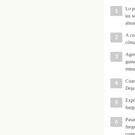
Lo pr
las s
absor
A con
córta
Agreg
guind
minut
Cuand
Deja 
Expri
fuego
Pasad
fuego
como