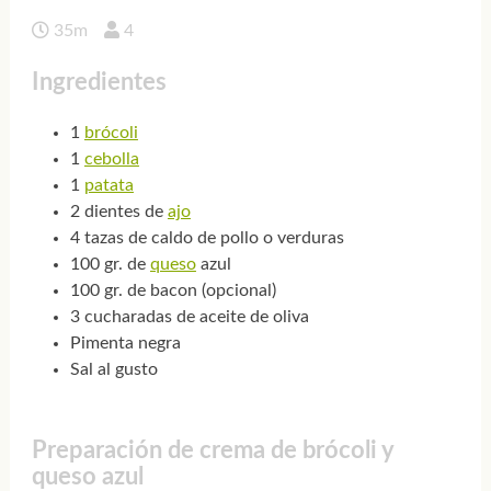
35m
4
Ingredientes
1
brócoli
1
cebolla
1
patata
2 dientes de
ajo
4 tazas de caldo de pollo o verduras
100 gr. de
queso
azul
100 gr. de bacon (opcional)
3 cucharadas de aceite de oliva
Pimenta negra
Sal al gusto
Preparación de crema de brócoli y
queso azul