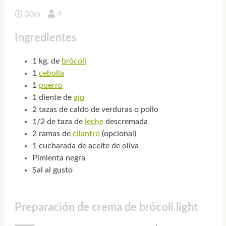
30m
4
Ingredientes
1 kg. de
brócoli
1
cebolla
1
puerro
1 diente de
ajo
2 tazas de caldo de verduras o pollo
1/2 de taza de
leche
descremada
2 ramas de
cilantro
(opcional)
1 cucharada de aceite de oliva
Pimienta negra
Sal al gusto
Preparación de crema de brócoli light