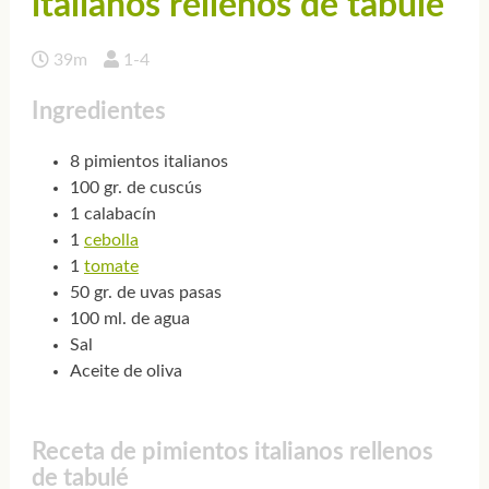
italianos rellenos de tabulé
39m
1-4
Ingredientes
8 pimientos italianos
100 gr. de cuscús
1 calabacín
1
cebolla
1
tomate
50 gr. de uvas pasas
100 ml. de agua
Sal
Aceite de oliva
Receta de pimientos italianos rellenos
de tabulé