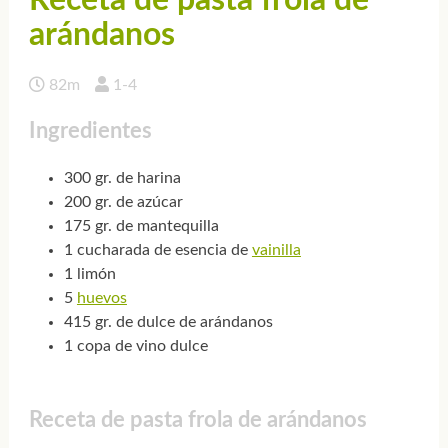
Receta de pasta frola de
arándanos
82m
1-4
Ingredientes
300 gr. de harina
200 gr. de azúcar
175 gr. de mantequilla
1 cucharada de esencia de
vainilla
1 limón
5
huevos
415 gr. de dulce de arándanos
1 copa de vino dulce
Receta de pasta frola de arándanos