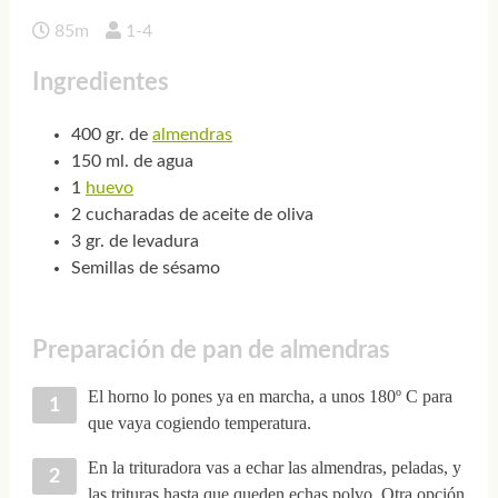
85m
1-4
Ingredientes
400 gr. de
almendras
150 ml. de agua
1
huevo
2 cucharadas de aceite de oliva
3 gr. de levadura
Semillas de sésamo
Preparación de pan de almendras
El horno lo pones ya en marcha, a unos 180º C para
que vaya cogiendo temperatura.
En la trituradora vas a echar las almendras, peladas, y
las trituras hasta que queden echas polvo. Otra opción