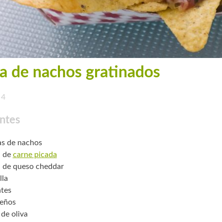
a de nachos gratinados
4
ntes
as de nachos
. de
carne picada
. de queso cheddar
lla
tes
peños
 de oliva