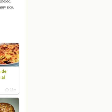
fundido.
 muy rico.
 de
 al
25m