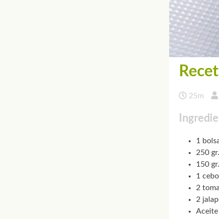
Recet
25m
Ingredie
1 bols
250 gr
150 gr
1 cebo
2 toma
2 jala
Aceite