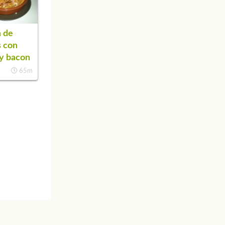
 de
 con
y bacon
65m