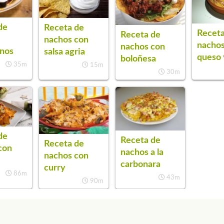
de
Receta de
Receta
Receta de
nachos con
nachos
nachos con
nos
salsa agria
queso 
boloñesa
35m
15m
30m
de
Receta de
Receta de
con
nachos a la
nachos con
carbonara
curry
86m
43m
90m