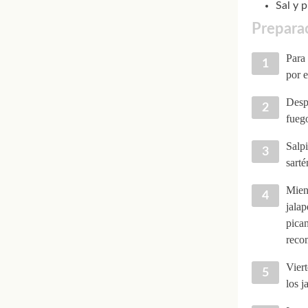
Sal y 
Preparac
Para 
por e
Despu
fuego
Salpi
sarté
Mient
jalap
pican
reco
Viert
los j