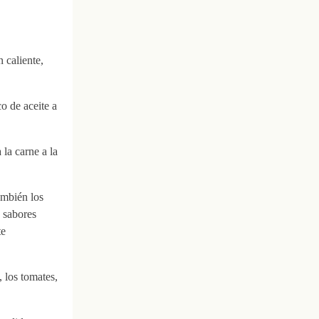
 caliente,
o de aceite a
 la carne a la
ambién los
 sabores
te
 los tomates,