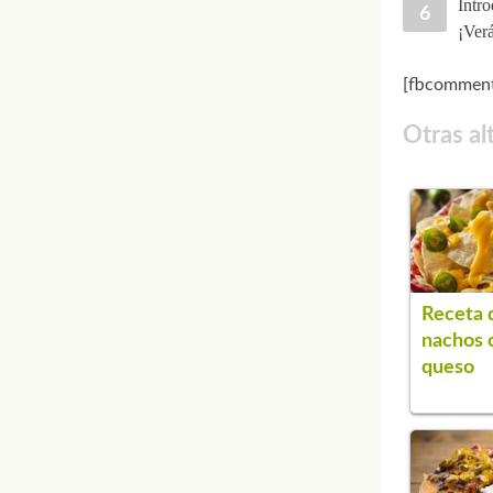
Intro
¡Verá
[fbcomment
Otras al
Receta 
nachos 
queso