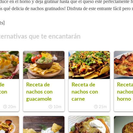
duce en el horno y deja gratinar hasta que el queso esté perfectamente 
s qué delicia de nachos gratinados! Disfruta de este entrante fácil pero
s]
ternativas que te encantarán
de
Receta de
Receta de
Receta
con
nachos con
nachos con
nachos
guacamole
carne
horno
20m
10m
25m