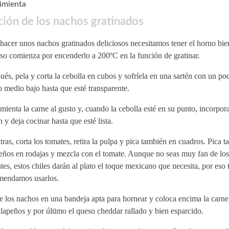
pimienta
ión de los nachos gratinados
hacer unos nachos gratinados deliciosos necesitamos tener el horno bien
so comienza por encenderlo a 200ºC en la función de gratinar.
és, pela y corta la cebolla en cubos y sofríela en una sartén con un poc
 medio bajo hasta que esté transparente.
mienta la carne al gusto y, cuando la cebolla esté en su punto, incorpora
n y deja cocinar hasta que esté lista.
ras, corta los tomates, retira la pulpa y pica también en cuadros. Pica t
eños en rodajas y mezcla con el tomate. Aunque no seas muy fan de los
tes, estos chiles darán al plato el toque mexicano que necesita, por eso 
mendamos usarlos.
e los nachos en una bandeja apta para hornear y coloca encima la carne,
alapeños y por último el queso cheddar rallado y bien esparcido.