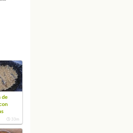
 de
con
as
33m