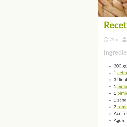
Recet
79m
Ingredie
300 gr
1
cebo
3 dien
1
pimi
1
pimi
1 zana
2
toma
Aceite
Agua