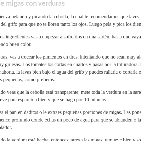
e migas con verduras
enza pelando y picando la cebolla, la cual te recomendamos que laves 
del grifo para que no te lloren tanto los ojos. Luego pela y pica los dien
 ingredientes vas a empezar a sofreírlos en una sartén, hasta que vay
endo buen color.
ras, vas a trocear los pimientos en tiras, intentando que no sean muy a
y gruesas. Los tomates los cortas en cuartos y pasas por la trituradora. 
nahoria, la lavas bien bajo el agua del grifo y puedes rallarla o cortarla 
s pequeños, como prefieras.
o veas que la cebolla está transparente, mete toda la verdura en la sart
ve para esparcirla bien y que se haga por 10 minutos.
a el pan en daditos o le extraes pequeñas porciones de migas. Las pon
uenco profundo donde echas un poco de agua para que se ablanden o la
lador.
o la verdura esté hecha, entonces agrega las migas, remueve bien y so