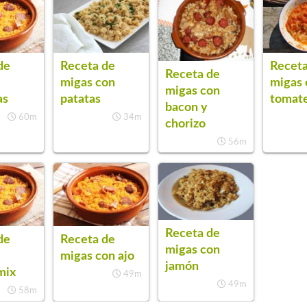
de
Receta de
Receta
Receta de
migas con
migas 
migas con
as
patatas
tomat
bacon y
60m
34m
chorizo
56m
Receta de
de
Receta de
migas con
migas con ajo
jamón
mix
49m
49m
58m