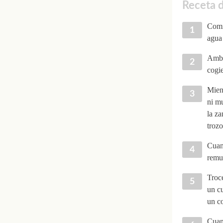
Receta d
Comi
agua 
Ambos
cogi
Mient
ni mu
la za
trozo
Cuand
remue
Troce
un c
un co
Cuand