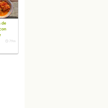
 de
con
e
79m