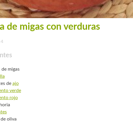
a de migas con verduras
4
ntes
. de migas
lla
tes de
ajo
ento verde
ento rojo
horia
tes
 de oliva