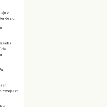
bajo el
tes de ajo.
an
largadas
Pela
en
én,
es en
s remojas en
fríe