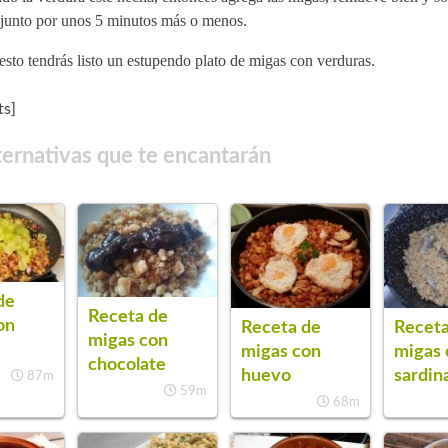
 junto por unos 5 minutos más o menos.
sto tendrás listo un estupendo plato de migas con verduras.
s]
ternativas que te encantarán
de
Receta de
on
Receta de
Receta
migas con
migas con
migas 
chocolate
huevo
sardin
87m
59m
68m