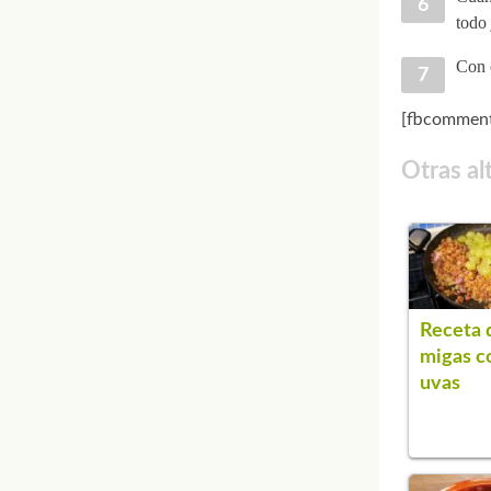
todo
Con e
[fbcomment
Otras al
Receta 
migas c
uvas