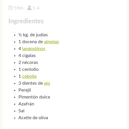
59m
1-4
Ingredientes
½ kg. de judías
1 docena de
almejas
4
langostinos
4 cigalas
2 nécoras
1 centollo
1
cebolla
3 dientes de
ajo
Perejil
Pimentón dulce
Azafrán
Sal
Aceite de oliva