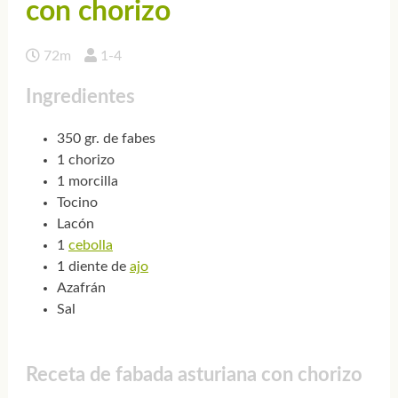
con chorizo
72m
1-4
Ingredientes
350 gr. de fabes
1 chorizo
1 morcilla
Tocino
Lacón
1
cebolla
1 diente de
ajo
Azafrán
Sal
Receta de fabada asturiana con chorizo