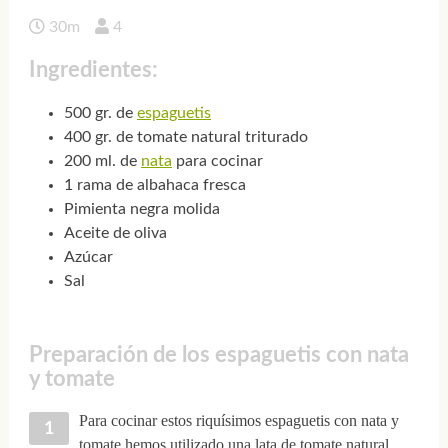
30m
4
Ingredientes:
500 gr. de
espaguetis
400 gr. de tomate natural triturado
200 ml. de
nata
para cocinar
1 rama de albahaca fresca
Pimienta negra molida
Aceite de oliva
Azúcar
Sal
Preparación de los espaguetis con nata
y tomate
Para cocinar estos riquísimos espaguetis con nata y
tomate hemos utilizado una lata de tomate natural