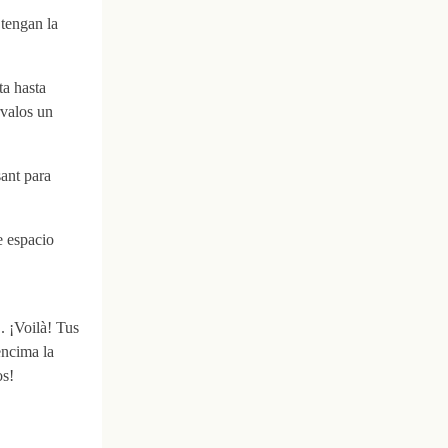
 tengan la
ta hasta
rvalos un
sant para
e espacio
. ¡Voilà! Tus
encima la
os!