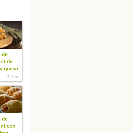
 de
ant de
y queso
15m
 de
ant con