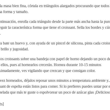
a masa bien fina, córtala en triángulos alargados procurando que todos
a forma y tamaño.
tinuación, enrolla cada triángulo desde la parte más ancha hasta la pun
guir la característica forma que tiene el croissant. Sella los bordes y cú
.
 bate un huevo y, con ayuda de un pincel de silicona, pinta cada crois
 brillo y jugosidad.
los croissants sobre una bandeja con papel de horno dejando un poco d
 ellos, pues al hornearlos crecerán. Hornea durante 10-15 minutos
ximadamente, ves vigilando que crezcan y que consigan color.
ez horneados, déjalos reposar unos minutos a temperatura ambiente y..
sant de espelta están listos para comer. Si lo prefieres puedes untar por 
elada que más te guste o espolvorear un poco de azúcar glas ¡Delicios
s]