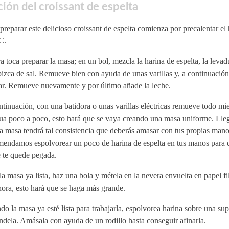
ión del croissant de espelta
preparar este delicioso croissant de espelta comienza por precalentar el
C.
 toca preparar la masa; en un bol, mezcla la harina de espelta, la leva
izca de sal. Remueve bien con ayuda de unas varillas y, a continuación,
ar. Remueve nuevamente y por último añade la leche.
tinuación, con una batidora o unas varillas eléctricas remueve todo mie
gua poco a poco, esto hará que se vaya creando una masa uniforme. Lle
a masa tendrá tal consistencia que deberás amasar con tus propias mano
mendamos espolvorear un poco de harina de espelta en tus manos para 
e te quede pegada.
a masa ya lista, haz una bola y métela en la nevera envuelta en papel f
ora, esto hará que se haga más grande.
o la masa ya esté lista para trabajarla, espolvorea harina sobre una supe
ndela. Amásala con ayuda de un rodillo hasta conseguir afinarla.