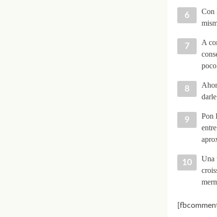
Con l
mism
A con
conse
poco
Ahora
darle
Pon 
entre
apro
Una v
crois
merm
[fbcomment