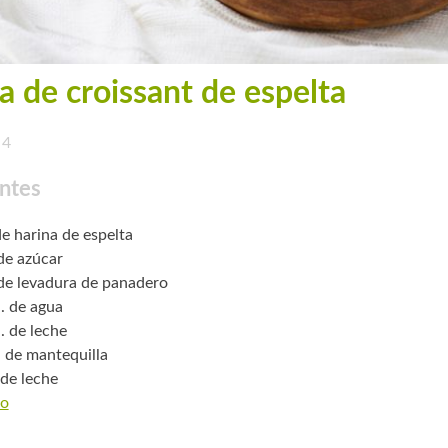
a de croissant de espelta
4
ntes
de harina de espelta
 de azúcar
 de levadura de panadero
. de agua
. de leche
. de mantequilla
 de leche
o