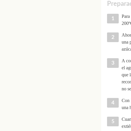
Preparac
Para 
200º
Ahora
una p
azúc
A con
el a
que l
reco
no s
Con l
una h
Cuand
extié