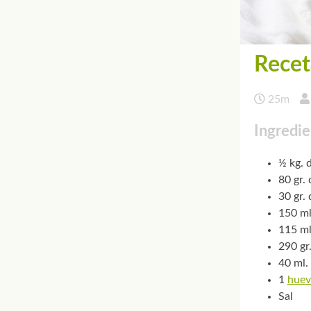
Recet
25m
Ingredie
½ kg. 
80 gr.
30 gr.
150 ml
115 ml
290 gr
40 ml.
1
huev
Sal