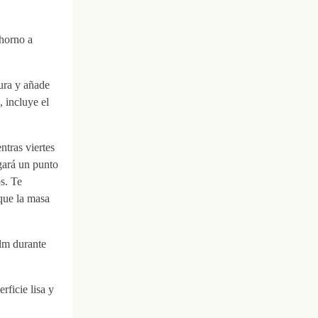
 horno a
dura y añade
 incluye el
ntras viertes
gará un punto
s. Te
que la masa
ilm durante
rficie lisa y