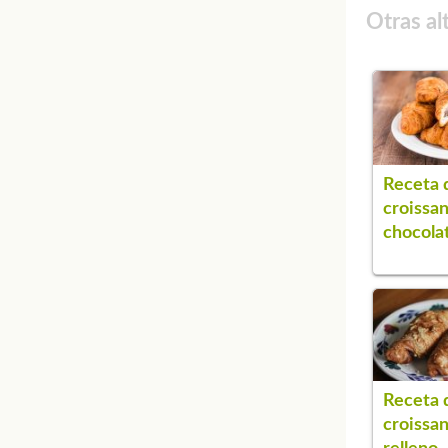
Otras al
Receta 
croissan
chocola
Receta 
croissan