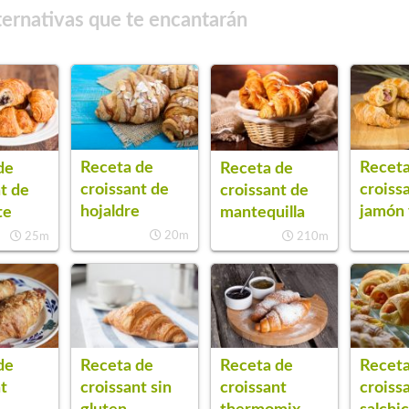
ternativas que te encantarán
Receta de
Receta
de
Receta de
croissant de
croiss
t de
croissant de
hojaldre
jamón 
te
mantequilla
20m
25m
210m
de
Receta de
Receta de
Receta
t
croissant sin
croissant
croiss