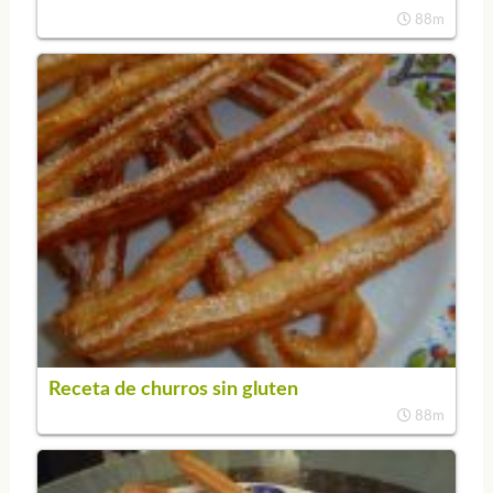
88m
Receta de churros sin gluten
88m