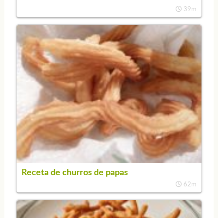
39m
Receta de churros de papas
62m