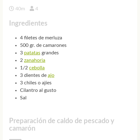
40m
4
Ingredientes
4 filetes de merluza
500 gr. de camarones
3
patatas
grandes
2
zanahoria
1/2
cebolla
3 dientes de
ajo
3 chiles o ajíes
Cilantro al gusto
Sal
Preparación de caldo de pescado y
camarón