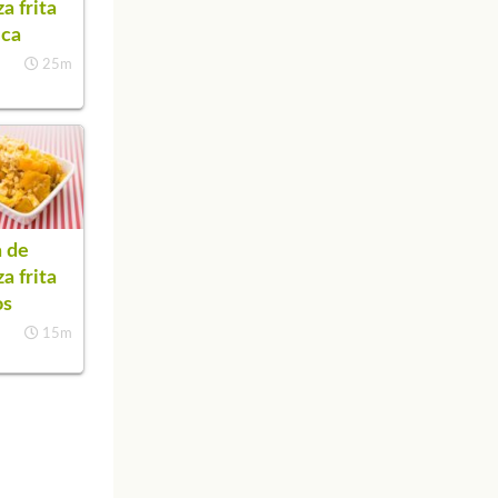
a frita
eca
25m
 de
a frita
os
15m