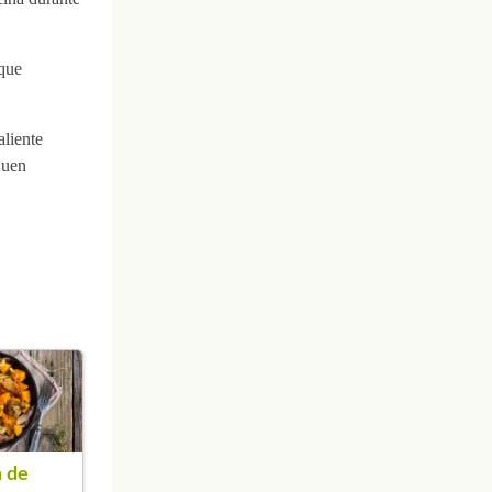
 que
aliente
Buen
 de