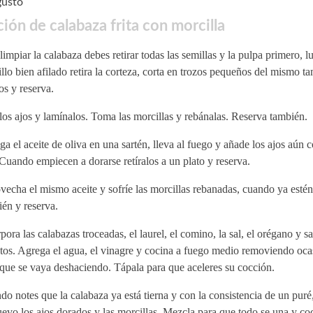
gusto
ión de calabaza frita con morcilla
limpiar la calabaza debes retirar todas las semillas y la pulpa primero, 
llo bien afilado retira la corteza, corta en trozos pequeños del mismo t
os y reserva.
los ajos y lamínalos. Toma las morcillas y rebánalas. Reserva también.
a el aceite de oliva en una sartén, lleva al fuego y añade los ajos aún c
 Cuando empiecen a dorarse retíralos a un plato y reserva.
echa el mismo aceite y sofríe las morcillas rebanadas, cuando ya estén l
én y reserva.
pora las calabazas troceadas, el laurel, el comino, la sal, el orégano y s
tos. Agrega el agua, el vinagre y cocina a fuego medio removiendo oc
que se vaya deshaciendo. Tápala para que aceleres su cocción.
o notes que la calabaza ya está tierna y con la consistencia de un puré
evo los ajos dorados y las morcillas. Mezcla para que todo se una y co