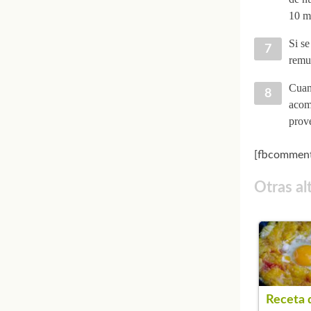
10 mi
Si s
remu
Cuand
acomp
prov
[fbcomment
Otras al
Receta 