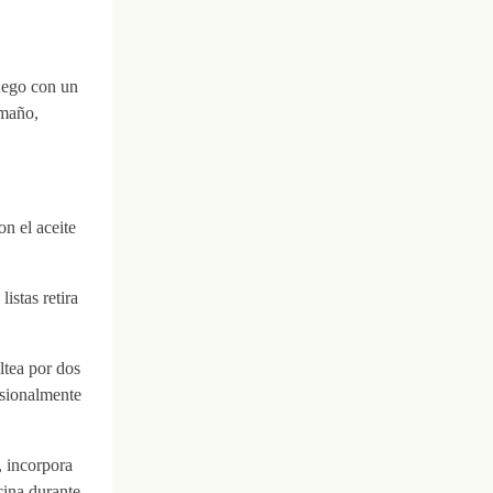
luego con un
amaño,
on el aceite
istas retira
altea por dos
asionalmente
, incorpora
cina durante