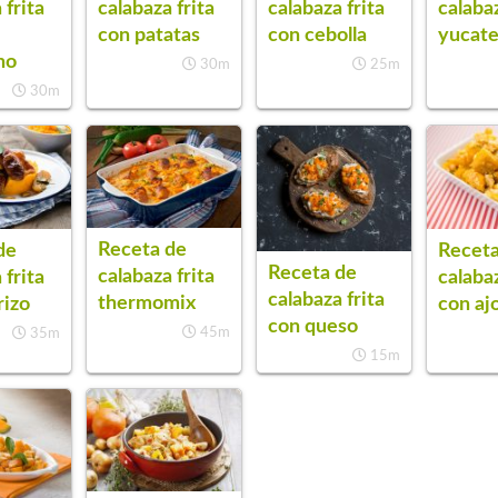
 frita
calabaza frita
calabaza frita
calabaz
con patatas
con cebolla
yucat
no
30m
25m
30m
Receta de
de
Receta
Receta de
calabaza frita
 frita
calabaz
calabaza frita
thermomix
rizo
con aj
con queso
45m
35m
15m