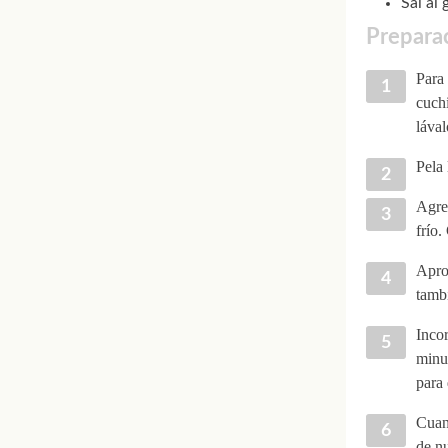
Sal al 
Preparac
Para 
cuchi
lával
Pela 
Agreg
frío.
Aprov
tambi
Incor
minu
para 
Cuand
de nu