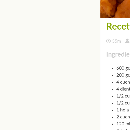
Recet
35m
Ingredie
600 gr
200 gr
4 cuch
4 dien
1/2 cu
1/2 cu
1 hoja 
2 cuch
120 ml