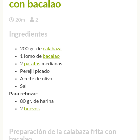
con bacalao
20m
2
Ingredientes
200 gr. de
calabaza
1 lomo de
bacalao
2
patatas
medianas
Perejil picado
Aceite de oliva
Sal
Para rebozar:
80 gr. de harina
2
huevos
Preparación de la calabaza frita con
bacalao