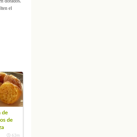
ien dorados.
lten el
 de
os de
za
63m