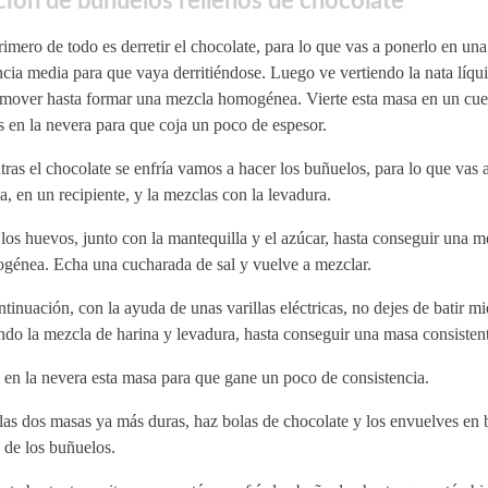
ión de buñuelos rellenos de chocolate
imero de todo es derretir el chocolate, para lo que vas a ponerlo en una
cia media para que vaya derritiéndose. Luego ve vertiendo la nata líqui
emover hasta formar una mezcla homogénea. Vierte esta masa en un cu
 en la nevera para que coja un poco de espesor.
ras el chocolate se enfría vamos a hacer los buñuelos, para lo que vas a
a, en un recipiente, y la mezclas con la levadura.
los huevos, junto con la mantequilla y el azúcar, hasta conseguir una m
génea. Echa una cucharada de sal y vuelve a mezclar.
tinuación, con la ayuda de unas varillas eléctricas, no dejes de batir mi
do la mezcla de harina y levadura, hasta conseguir una masa consistent
en la nevera esta masa para que gane un poco de consistencia.
as dos masas ya más duras, haz bolas de chocolate y los envuelves en b
 de los buñuelos.