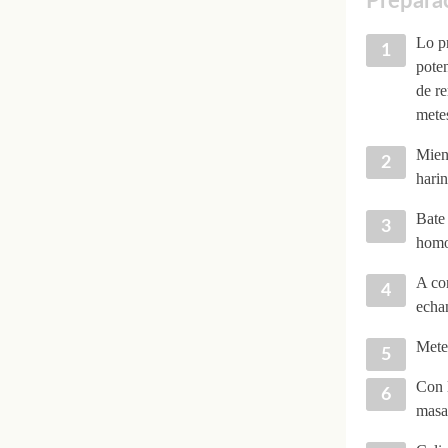
Preparac
Lo pr
poten
de r
metes
Mient
harin
Bate 
homo
A con
echan
Mete 
Con l
masa