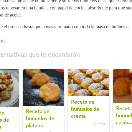
nta bastante aceite en un sartén y sofríe los buñuelos hasta que estén b
os reposar en una bandeja con papel de cocina absorbente para que sue
o de aceite.
e el proceso hasta que hayas terminado con toda la masa de buñuelos.
s]
ternativas que te encantarán
Receta de
Receta
buñuelos de
Receta de
de
buñuel
crema
buñuelos de
s de
calaba
50m
plátano
a