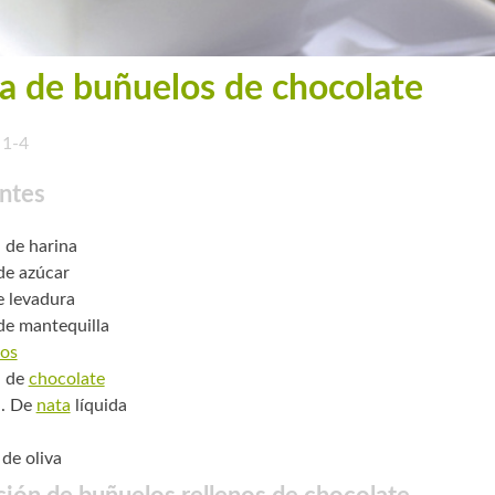
a de buñuelos de chocolate
1-4
ntes
. de harina
 de azúcar
e levadura
 de mantequilla
os
. de
chocolate
l. De
nata
líquida
 de oliva