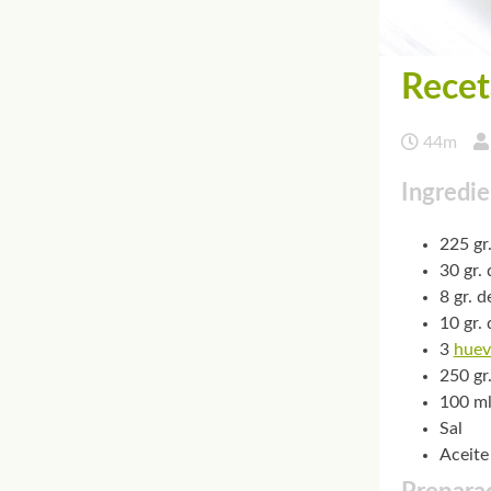
Recet
44m
Ingredie
225 gr
30 gr.
8 gr. d
10 gr.
3
huev
250 gr
100 m
Sal
Aceite