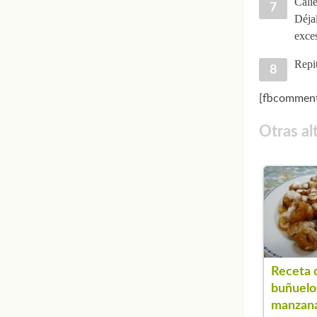
Calie
Déjal
exces
Repit
[fbcomment
Otras al
Receta 
buñuelo
manzan