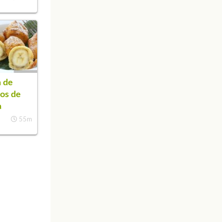
 de
os de
a
55m