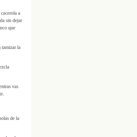
 cacerola a
da sin dejar
enco que
 tamizar la
ezcla
entras vas
e.
olas de la