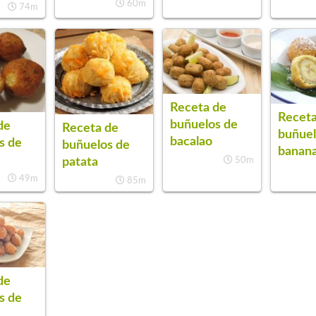
60m
74m
Receta de
Receta
buñuelos de
de
Receta de
buñuel
bacalao
s de
buñuelos de
banan
patata
50m
49m
85m
de
s de