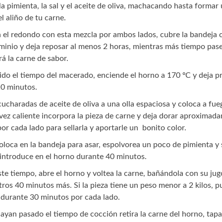
la pimienta, la sal y el aceite de oliva, machacando hasta formar
l aliño de tu carne.
 el redondo con esta mezcla por ambos lados, cubre la bandeja 
uminio y deja reposar al menos 2 horas, mientras más tiempo pas
á la carne de sabor.
ido el tiempo del macerado, enciende el horno a 170 ºC y deja p
0 minutos.
ucharadas de aceite de oliva a una olla espaciosa y coloca a fu
 vez caliente incorpora la pieza de carne y deja dorar aproximad
or cada lado para sellarla y aportarle un bonito color.
coloca en la bandeja para asar, espolvorea un poco de pimienta y 
introduce en el horno durante 40 minutos.
te tiempo, abre el horno y voltea la carne, bañándola con su jug
tros 40 minutos más. Si la pieza tiene un peso menor a 2 kilos, 
 durante 30 minutos por cada lado.
yan pasado el tiempo de cocción retira la carne del horno, tap