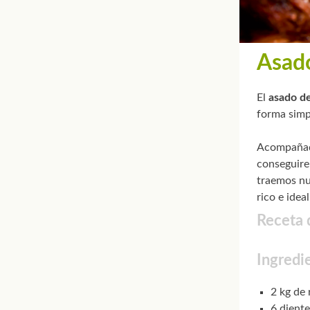
Asad
El
asado d
forma simpl
Acompaña
conseguire
traemos nu
rico e ideal
Receta 
Ingredi
2 kg de
6 diente