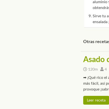
aluminio 
obtendrás
Sirve tu 
ensalada 
Otras receta
Asado 
120m
4
➡ ¡Qué rico el
más fácil, así 
provoque ¡sabr
Leer receta