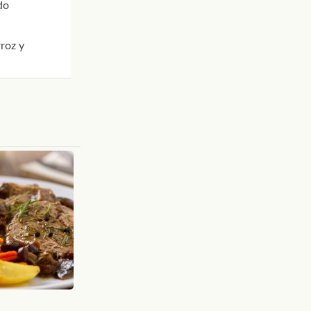
do
roz y