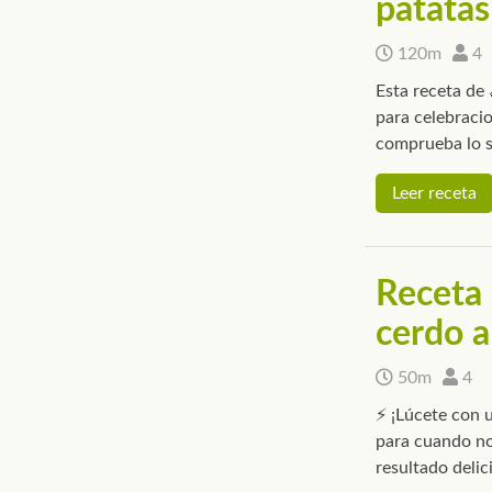
patatas
120m
4
Esta receta d
para celebracio
comprueba lo s
Leer receta
Receta 
cerdo a
50m
4
⚡ ¡Lúcete con u
para cuando no
resultado delic