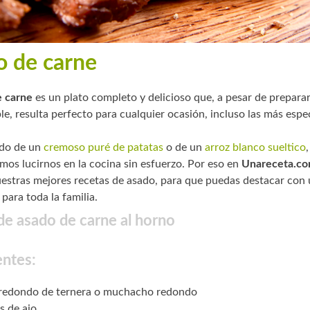
o de carne
e carne
es un plato completo y delicioso que, a pesar de prepara
e, resulta perfecto para cualquier ocasión, incluso las más espec
do de un
cremoso puré de patatas
o de un
arroz blanco sueltico
,
mos lucirnos en la cocina sin esfuerzo. Por eso en
Unareceta.c
estras mejores recetas de asado, para que puedas destacar con 
 para toda la familia.
de asado de carne al horno
entes:
 redondo de ternera o muchacho redondo
s de ajo