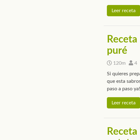
Leer receta
Receta 
puré
120m
4
Si quieres prep
que esta sabro
paso a paso ya!
Leer receta
Receta 