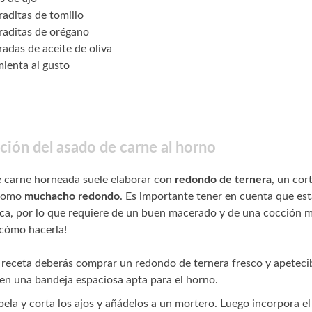
aditas de tomillo
raditas de orégano
adas de aceite de oliva
mienta al gusto
ción del asado de carne al horno
e carne horneada suele elaborar con
redondo de ternera
, un cor
 como
muchacho redondo
. Es importante tener en cuenta que est
ca, por lo que requiere de un buen macerado y de una cocción m
cómo hacerla!
 receta deberás comprar un redondo de ternera fresco y apetecib
en una bandeja espaciosa apta para el horno.
ela y corta los ajos y añádelos a un mortero. Luego incorpora el 