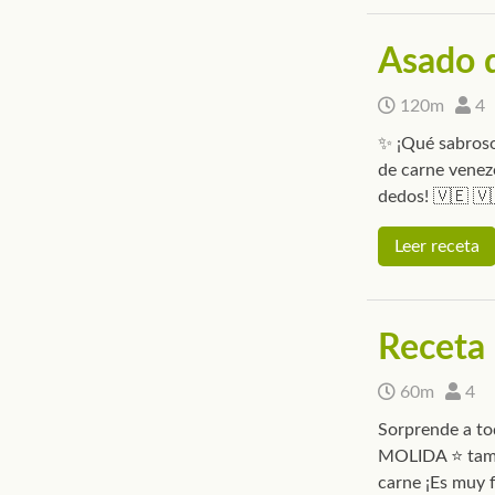
Asado 
120m
4
✨ ¡Qué sabroso
de carne venez
dedos! 🇻🇪 🇻
Leer receta
Receta 
60m
4
Sorprende a t
MOLIDA ⭐ tam
carne ¡Es muy f