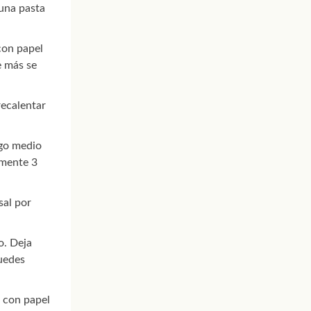
 una pasta
con papel
e más se
recalentar
ego medio
amente 3
sal por
o. Deja
puedes
a con papel