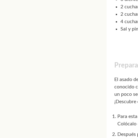
2 cuchar
2 cucha
4 cuchar
Sal y pi
Prepara
El asado d
conocido
un poco se
¡Descubre 
Para esta
Colócalo 
Después p