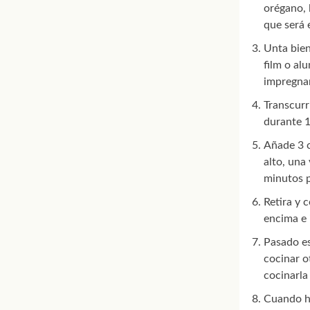
orégano, 
que será e
Unta bien
film o al
impregnar
Transcurr
durante 1
Añade 3 c
alto, una
minutos p
Retira y 
encima e 
Pasado es
cocinar o
cocinarla
Cuando ha