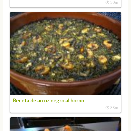
30m
Receta de arroz negro al horno
88m