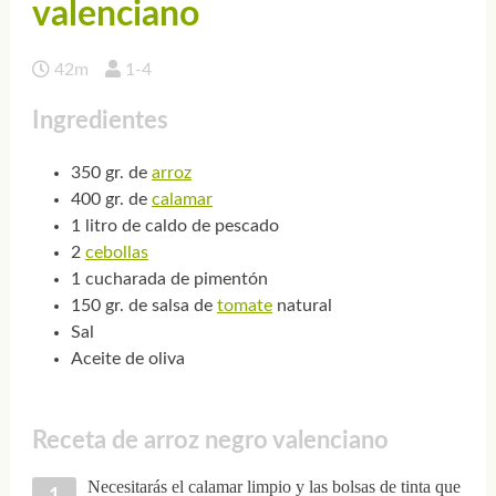
valenciano
42m
1-4
Ingredientes
350 gr. de
arroz
400 gr. de
calamar
1 litro de caldo de pescado
2
cebollas
1 cucharada de pimentón
150 gr. de salsa de
tomate
natural
Sal
Aceite de oliva
Receta de arroz negro valenciano
Necesitarás el calamar limpio y las bolsas de tinta que