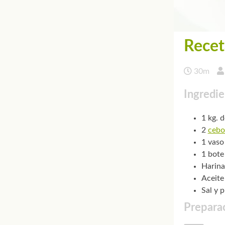
Recet
30m
Ingredie
1 kg. 
2
cebo
1 vaso
1 bote
Harina
Aceite
Sal y 
Preparac