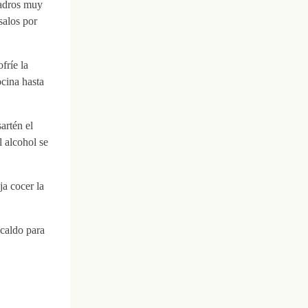
uadros muy
salos por
fríe la
ocina hasta
artén el
l alcohol se
ja cocer la
 caldo para