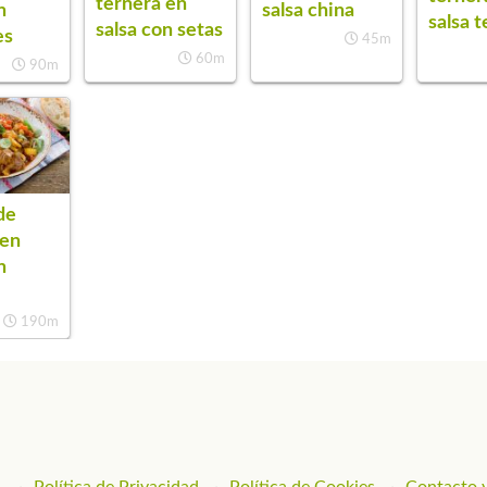
ternera en
n
salsa china
salsa t
salsa con setas
es
45m
60m
90m
de
 en
n
190m