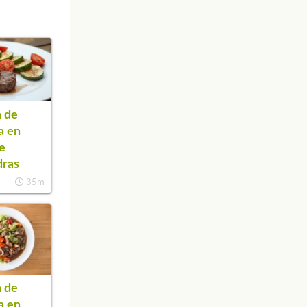
 de
a en
de
dras
35m
 de
a en