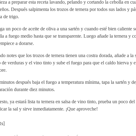
za a preparar esta receta lavando, pelando y cortando la cebolla en c
ños. Después salpimenta los trozos de ternera por todos sus lados y pá
a de trigo.
a un poco de aceite de oliva a una sartén y cuando esté bien caliente so
la a fuego medio hasta que se transparente. Luego añade la ternera y c
empiece a dorarse.
o notes que los trozos de ternera tienen una costra dorada, añade a la s
 de verduras y el vino tinto y sube el fuego para que el caldo hierva y e
ore.
inutos después baja el fuego a temperatura mínima, tapa la sartén y de
ración durante diez minutos.
esto, ya estará lista tu ternera en salsa de vino tinto, prueba un poco del
ficar la sal y sirve inmediatamente. ¡Que aproveche!
s]