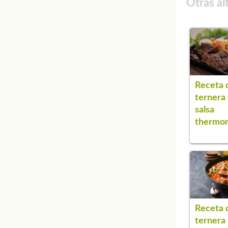
Otras al
Receta 
ternera
salsa
thermo
Receta 
ternera