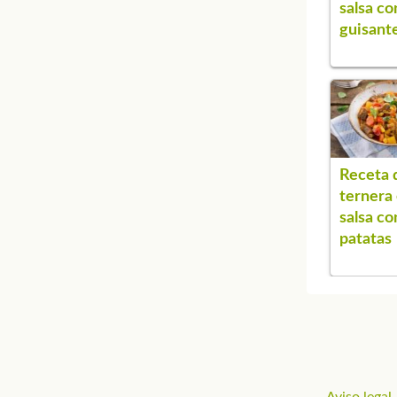
salsa co
guisant
Receta 
ternera
salsa co
patatas