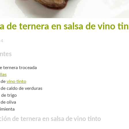
a de ternera en salsa de vino ti
4
ntes
de ternera troceada
llas
 de
vino tinto
 de caldo de verduras
 de trigo
 de oliva
pimienta
ión de ternera en salsa de vino tinto