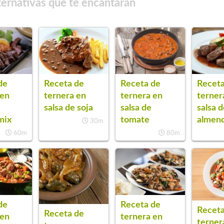
ternativas que te encantarán
de
Receta de
Receta de
Receta
 en
ternera en
ternera en
terner
salsa de soja
salsa de
salsa 
mix
tomate
almen
30m
60m
80m
de
Receta de
Receta
Receta de
 en
ternera en
terner