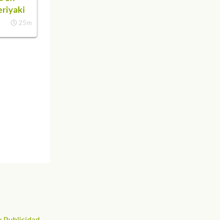
eriyaki
25m