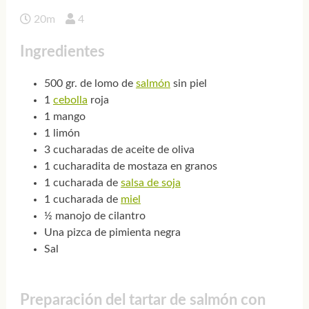
20m
4
Ingredientes
500 gr. de lomo de
salmón
sin piel
1
cebolla
roja
1 mango
1 limón
3 cucharadas de aceite de oliva
1 cucharadita de mostaza en granos
1 cucharada de
salsa de soja
1 cucharada de
miel
½ manojo de cilantro
Una pizca de pimienta negra
Sal
Preparación del tartar de salmón con