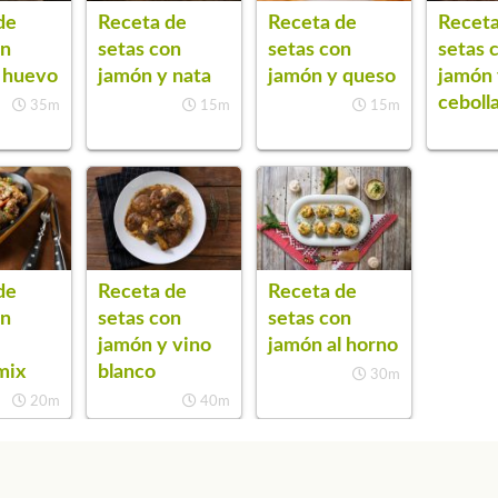
de
Receta de
Receta de
Receta
on
setas con
setas con
setas 
 huevo
jamón y nata
jamón y queso
jamón
ceboll
35m
15m
15m
de
Receta de
Receta de
on
setas con
setas con
jamón y vino
jamón al horno
mix
blanco
30m
20m
40m