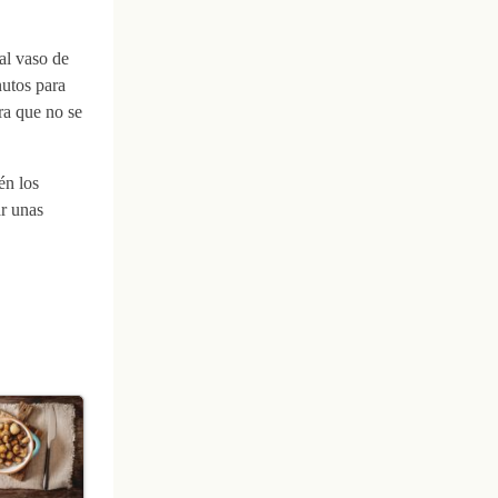
al vaso de
nutos para
ra que no se
én los
ar unas