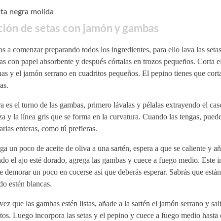
ta negra molida
ción de setas con jamón y gambas
 a comenzar preparando todos los ingredientes, para ello lava las setas
as con papel absorbente y después córtalas en trozos pequeños. Corta el
as y el jamón serrano en cuadritos pequeños. El pepino tienes que corta
as.
 es el turno de las gambas, primero lávalas y pélalas extrayendo el cas
a y la línea gris que se forma en la curvatura. Cuando las tengas, puede
arlas enteras, como tú prefieras.
a un poco de aceite de oliva a una sartén, espera a que se caliente y añ
o el ajo esté dorado, agrega las gambas y cuece a fuego medio. Este i
 demorar un poco en cocerse así que deberás esperar. Sabrás que están
do estén blancas.
ez que las gambas estén listas, añade a la sartén el jamón serrano y sal
os. Luego incorpora las setas y el pepino y cuece a fuego medio hasta 