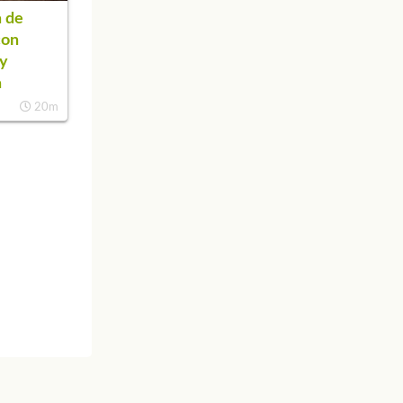
 de
con
 y
a
20m