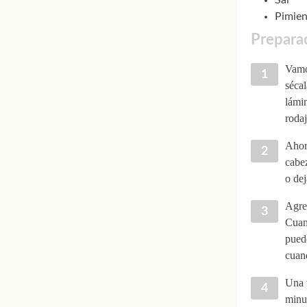
Sal
Pimien
Prepara
Vamos
sécal
lámin
rodaj
Ahora
cabez
o dej
Agreg
Cuand
puede
cuan
Una v
minut