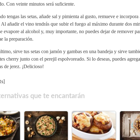
o. Con veinte minutos será suficiente.
o tengas las setas, añade sal y pimienta al gusto, remueve e incorpora 
 Al añadir el vino tendrás que subir el fuego al máximo durante dos mi
e evapore al alcohol y, muy importante, no puedes dejar de remover pa
e la preparación.
ltimo, sirve tus setas con jamón y gambas en una bandeja y sirve tambi
es cherry junto con el perejil espolvoreado. Si lo deseas, puedes agreg
as de jerez. ¡Delicioso!
s]
ternativas que te encantarán