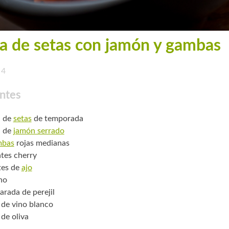
a de setas con jamón y gambas
4
ntes
. de
setas
de temporada
. de
jamón serrado
mbas
rojas medianas
tes cherry
tes de
ajo
no
arada de perejil
 de vino blanco
 de oliva