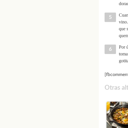
dorad
Cuand
vino.
que s
quem
Por ú
tomat
gotit
[fbcomment
Otras al