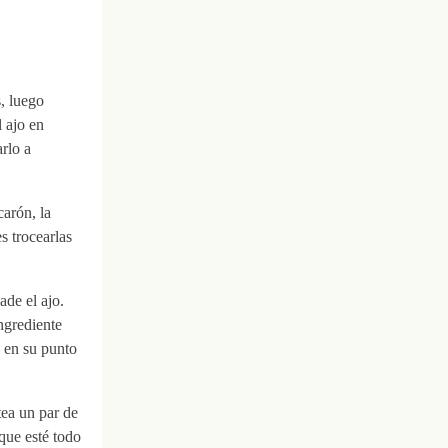
, luego
 ajo en
rlo a
carón, la
s trocearlas
ade el ajo.
ngrediente
 en su punto
tea un par de
que esté todo