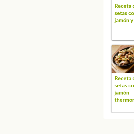
Receta 
setas c
jamón y
Receta 
setas c
jamón
thermo