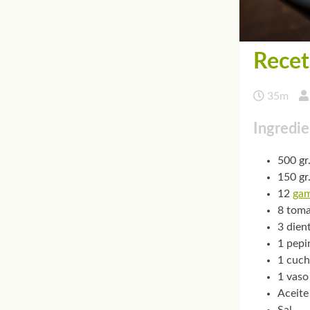
Recet
35m
Ingredie
500 gr
150 gr
12
ga
8 toma
3 dien
1 pepi
1 cuch
1 vaso
Aceite