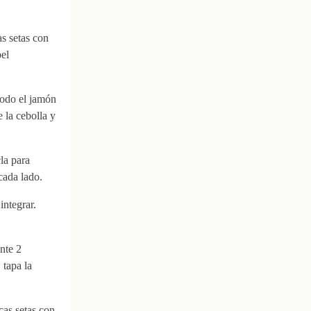
s setas con
pel
modo el jamón
e la cebolla y
la para
cada lado.
integrar.
nte 2
 tapa la
icas setas con