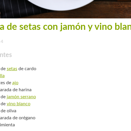
a de setas con jamón y vino bla
4
ntes
 de
setas
de cardo
lla
tes de
ajo
arada de harina
 de
jamón serrano
 de
vino blanco
 de oliva
arada de orégano
pimienta