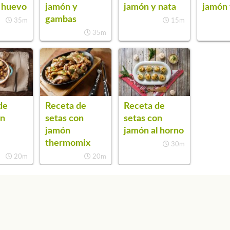
jamón y
 huevo
jamón y nata
jamón 
gambas
35m
15m
35m
de
Receta de
Receta de
on
setas con
setas con
jamón
jamón al horno
thermomix
30m
20m
20m