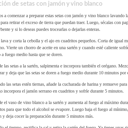
ión de setas con jamón y vino blanco
 a comenzar a preparar estas setas con jamón y vino blanco lavando la
para retirar el exceso de tierra que puedan traer. Luego, sécalas con pa
bente y si lo deseas puedes trocearlas o dejarlas enteras.
 lava y corta la cebolla y el ajo en cuadritos pequeños. Corta de igual 
no. Vierte un chorro de aceite en una sartén y cuando esté caliente sofrí
o a fuego medio hasta que se doren.
 las setas a la sartén, salpimenta e incorpora también el orégano. Mezc
rar y deja que las setas se doren a fuego medio durante 10 minutos por 
o las setas estén tiernas, añade la cucharada de harina y remueve para 
 incorpora el jamón serrano en cuadritos y sofríe durante 5 minutos.
 el vaso de vino blanco a la sartén y aumenta al fuego al máximo dura
os para que todo el alcohol se evapore. Luego baja el fuego al mínimo,
n y deja cocer la preparación durante 5 minutos más.
o el tiempo, rectifica la sal y retira la sartén del fuego. Ya tienes unas r