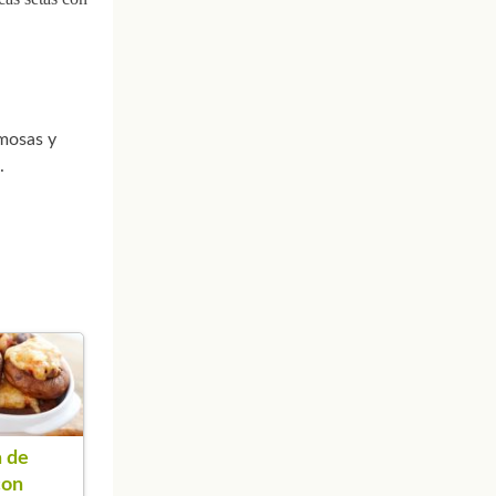
emosas y
.
 de
con