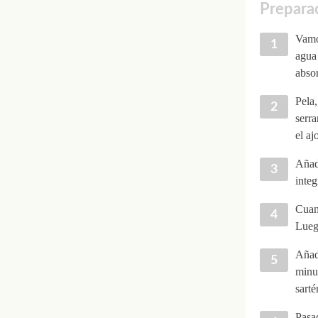
Preparac
Vamos
agua 
absor
Pela,
serra
el aj
Añade
integ
Cuand
Luego
Añade
minut
sarté
Pasad