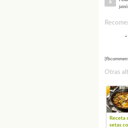
jamón
Recomen
[fbcomment
Otras al
Receta 
setas c