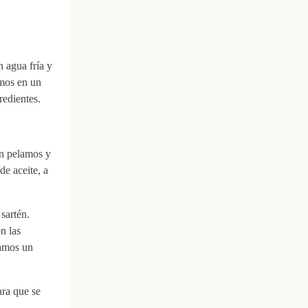
 agua fría y
amos en un
redientes.
én pelamos y
e aceite, a
sartén.
n las
eamos un
ara que se