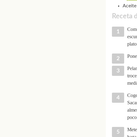
Aceite 
Receta d
Como 
escur
plato
Pone
Pelam
troce
media
Cogem
Sacam
alme
poco 
Metem
haga