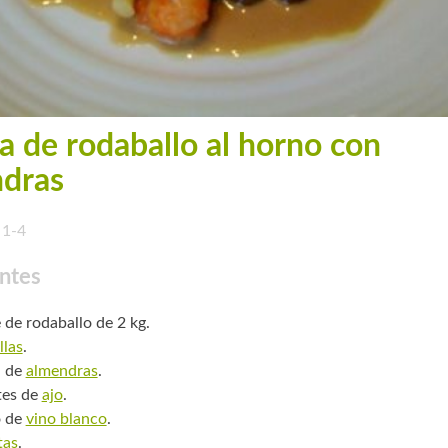
a de rodaballo al horno con
dras
1-4
ntes
e de rodaballo de 2 kg.
llas
.
. de
almendras
.
tes de
ajo
.
o de
vino blanco
.
tas
.