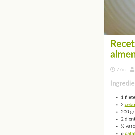
Recet
almen
77m
Ingredie
1 filet
2
cebo
200 gr
2 dien
½ vas
6
pata