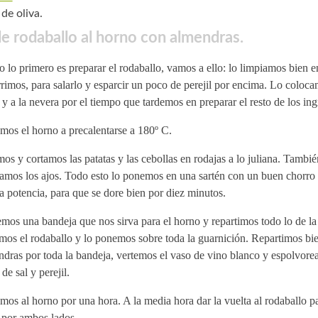
de oliva.
e rodaballo al horno con almendras.
lo primero es preparar el rodaballo, vamos a ello: lo limpiamos bien en
rimos, para salarlo y esparcir un poco de perejil por encima. Lo coloc
 y a la nevera por el tiempo que tardemos en preparar el resto de los ing
mos el horno a precalentarse a 180º C.
os y cortamos las patatas y las cebollas en rodajas a lo juliana. Tambi
amos los ajos. Todo esto lo ponemos en una sartén con un buen chorro d
 potencia, para que se dore bien por diez minutos.
os una bandeja que nos sirva para el horno y repartimos todo lo de la 
os el rodaballo y lo ponemos sobre toda la guarnición. Repartimos bie
ndras por toda la bandeja, vertemos el vaso de vino blanco y espolvor
de sal y perejil.
os al horno por una hora. A la media hora dar la vuelta al rodaballo p
 por ambos lados.