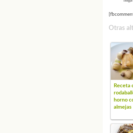
[fbcomment
Otras al
Receta 
rodaball
horno c
almejas