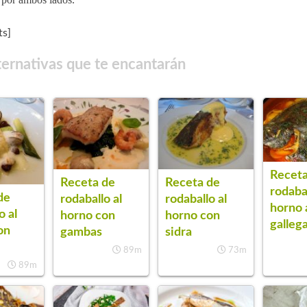
s]
ternativas que te encantarán
Receta
Receta de
Receta de
rodabal
de
rodaballo al
rodaballo al
horno 
o al
horno con
horno con
galleg
on
gambas
sidra
89m
73m
89m