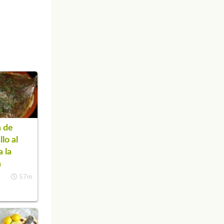
 de
lo al
a la
a
57m